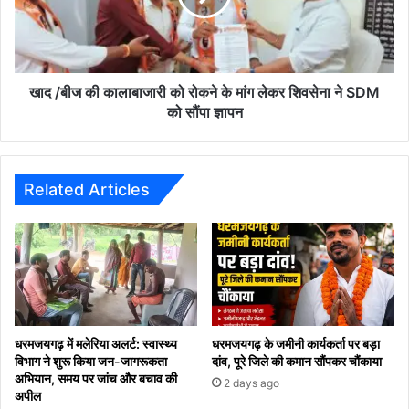
को
रोकने
के
मांग
लेकर
खाद /बीज की कालाबाजारी को रोकने के मांग लेकर शिवसेना ने SDM
शिवसेना
को सौंपा ज्ञापन
ने
SDM
को
सौंपा
Related Articles
ज्ञापन
धरमजयगढ़ में मलेरिया अलर्ट: स्वास्थ्य
धरमजयगढ़ के जमीनी कार्यकर्ता पर बड़ा
विभाग ने शुरू किया जन-जागरूकता
दांव, पूरे जिले की कमान सौंपकर चौंकाया
अभियान, समय पर जांच और बचाव की
2 days ago
अपील