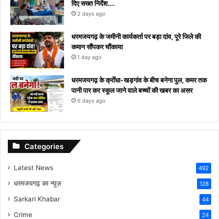
दिए सख्त निर्देश….
2 days ago
धरमजयगढ़ के जमीनी कार्यकर्ता पर बड़ा दांव, पूरे जिले की
कमान सौंपकर चौंकाया
1 day ago
धरमजयगढ़ के क्रोँधा-खड़गांव ​के बीच बनेगा पुल, कमर तक
पानी पार कर स्कूल जाने वाले बच्चों की खबर का असर​
6 days ago
Categories
Latest News
492
धरमजयगढ़ का न्यूज़
128
Sarkari Khabar
44
Crime
24