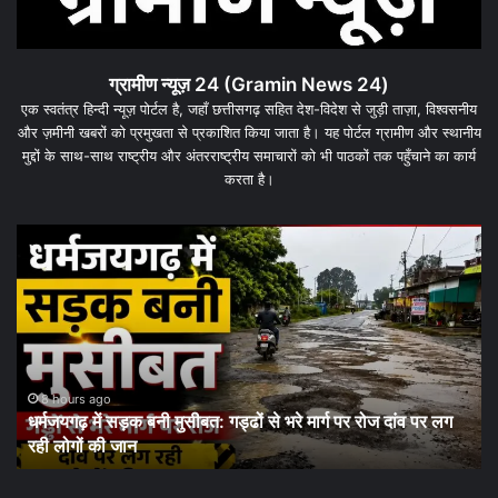
ग्रामीण न्यूज़ 24 (Gramin News 24)
एक स्वतंत्र हिन्दी न्यूज़ पोर्टल है, जहाँ छत्तीसगढ़ सहित देश-विदेश से जुड़ी ताज़ा, विश्वसनीय
और ज़मीनी खबरों को प्रमुखता से प्रकाशित किया जाता है। यह पोर्टल ग्रामीण और स्थानीय
मुद्दों के साथ-साथ राष्ट्रीय और अंतरराष्ट्रीय समाचारों को भी पाठकों तक पहुँचाने का कार्य
करता है।
धरमजयगढ़
धर
में
के
मलेरिया
जम
अलर्ट:
कार्
स्वास्थ्य
पर
विभाग
बड़
ने
दांव
शुरू
पूरे
1 day ago
धरमजयगढ़ में मलेरिया अलर्ट: स्वास्थ्य विभाग ने शुरू किया जन-
किया
जिल
जागरूकता अभियान, समय पर जांच और बचाव की अपील
जन-
की
जागरूकता
कम
अभियान,
सौ