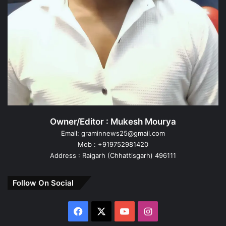
Owner/Editor : Mukesh Mourya
Email: graminnews25@gmail.com
Mob : +919752981420
Address : Raigarh (Chhattisgarh) 496111
Follow On Social
Facebook
X
YouTube
Instagram