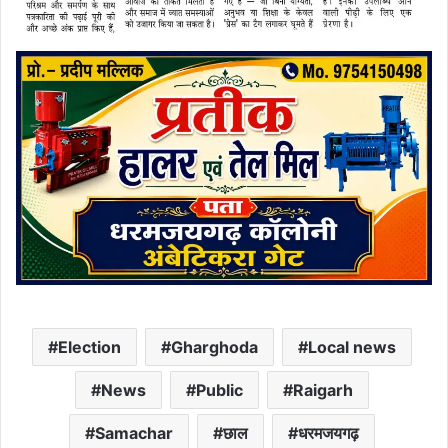
Election
Gharghoda
Local news
News
Public
Raigarh
Samachar
छाल
धरमजयगढ़