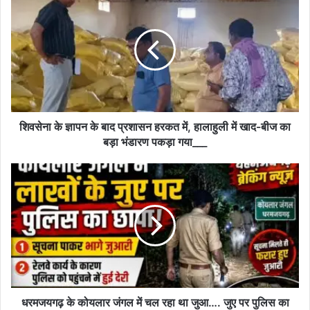
के
ज्ञापन
के
बाद
प्रशासन
हरकत
में,
हालाहुली
में
शिवसेना के ज्ञापन के बाद प्रशासन हरकत में, हालाहुली में खाद-बीज का
खाद-
बड़ा भंडारण पकड़ा गया___
बीज
का
धरमजयगढ़
बड़ा
के
भंडारण
कोयलार
पकड़ा
जंगल
गया___
में
चल
रहा
था
जुआ….
जुए
धरमजयगढ़ के कोयलार जंगल में चल रहा था जुआ…. जुए पर पुलिस का