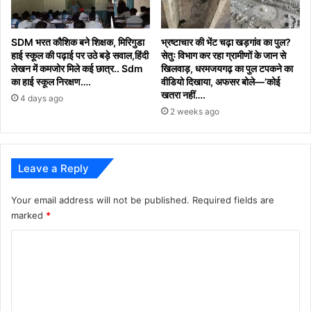
​SDM भरत कौशिक बने शिक्षक, मिरिगुडा
भ्रष्टाचार की भेंट चढ़ा खड़गांव का पुल?
हाई स्कूल की पढ़ाई पर उठे बड़े सवाल,हिंदी
सेतुः विभाग कर रहा ग्रामीणों के जान से
लेखन में कमजोर मिले कई छात्र.. Sdm
खिलवाड़, धरमजयगढ़ का पुल टपकने का
का हाई स्कूल निरक्षण….
वीडियो दिखाया, अफसर बोले—’कोई
खतरा नहीं….
4 days ago
2 weeks ago
Leave a Reply
Your email address will not be published.
Required fields are
marked
*
C
o
m
m