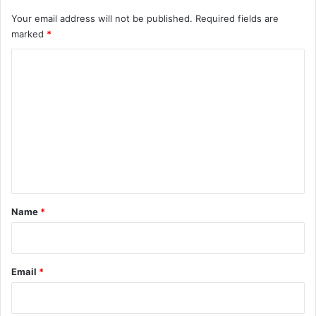
Your email address will not be published.
Required fields are
marked
*
C
o
m
m
e
n
t
*
Name
*
Email
*