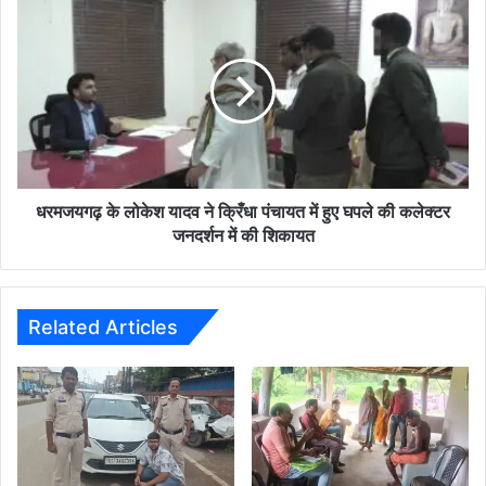
धरमजयगढ़
के
लोकेश
यादव
ने
क्रिँधा
पंचायत
में
हुए
घपले
धरमजयगढ़ के लोकेश यादव ने क्रिँधा पंचायत में हुए घपले की कलेक्टर
की
जनदर्शन में की शिकायत
कलेक्टर
जनदर्शन
में
की
Related Articles
शिकायत