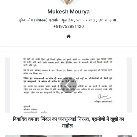
Mukesh Mourya
मुकेश मौर्य (संपादक) ग्रामीण न्यूज़ 24 , पता - रायगढ़ , छत्तीसगढ़ मो .
+919752981420
Website
विवादित
तमनार
जिंदल
का
जनसुनवाई
निरस्त,
ग्रामीणों
में
ख़ुशी
का
विवादित तमनार जिंदल का जनसुनवाई निरस्त, ग्रामीणों में ख़ुशी का
माहौल
माहौल