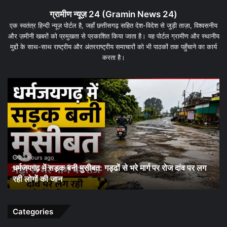
ग्रामीण न्यूज़ 24 (Gramin News 24)
एक स्वतंत्र हिन्दी न्यूज़ पोर्टल है, जहाँ छत्तीसगढ़ सहित देश-विदेश से जुड़ी ताज़ा, विश्वसनीय
और ज़मीनी खबरों को प्रमुखता से प्रकाशित किया जाता है। यह पोर्टल ग्रामीण और स्थानीय
मुद्दों के साथ-साथ राष्ट्रीय और अंतरराष्ट्रीय समाचारों को भी पाठकों तक पहुँचाने का कार्य
करता है।
धरमजयगढ़
धर
में
के
मलेरिया
जम
अलर्ट:
कार्
स्वास्थ्य
पर
विभाग
बड़
ने
दांव
शुरू
पूरे
2 days ago
धरमजयगढ़ में मलेरिया अलर्ट: स्वास्थ्य विभाग ने शुरू किया जन-
किया
जिल
जागरूकता अभियान, समय पर जांच और बचाव की अपील
जन-
की
जागरूकता
कम
अभियान,
सौ
समय
चौं
Categories
पर