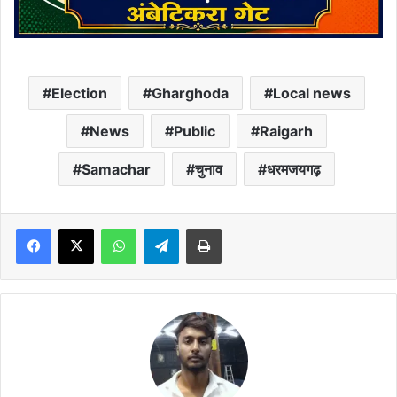
Election
Gharghoda
Local news
News
Public
Raigarh
Samachar
चुनाव
धरमजयगढ़
Facebook
X
WhatsApp
Telegram
Print