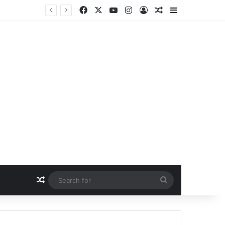
Facebook
X
YouTube
Instagram
Log In
Random Article
Sidebar
​SDM भरत कौशिक बने शिक्षक, मिरिगुडा हाई स्कूल की पढ़ाई पर उठे बड़े सवाल,हिंदी लेखन में कमजोर मिले कई छात्र.. Sdm का हाई स्कूल निरक्षण….
Random Article
Search
for