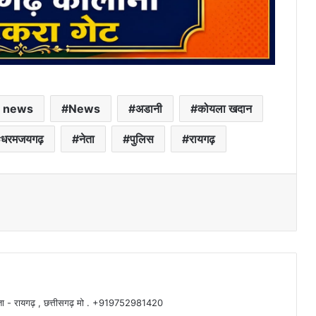
l news
News
अडानी
कोयला खदान
धरमजयगढ़
नेता
पुलिस
रायगढ़
 , पता - रायगढ़ , छत्तीसगढ़ मो . +919752981420