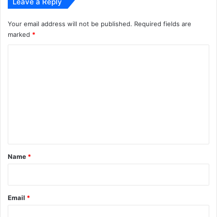
Leave a Reply
Your email address will not be published.
Required fields are
marked
*
C
o
m
m
e
n
t
*
Name
*
Email
*