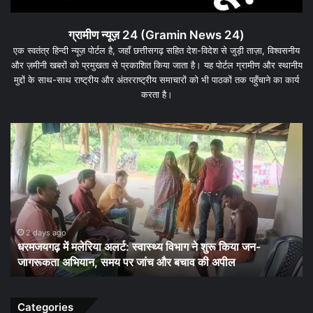
ग्रामीण न्यूज़ 24 (Gramin News 24)
एक स्वतंत्र हिन्दी न्यूज़ पोर्टल है, जहाँ छत्तीसगढ़ सहित देश-विदेश से जुड़ी ताज़ा, विश्वसनीय
और ज़मीनी खबरों को प्रमुखता से प्रकाशित किया जाता है। यह पोर्टल ग्रामीण और स्थानीय
मुद्दों के साथ-साथ राष्ट्रीय और अंतरराष्ट्रीय समाचारों को भी पाठकों तक पहुँचाने का कार्य
करता है।
धरमजयगढ़
धर
में
के
मलेरिया
जम
अलर्ट:
कार्
स्वास्थ्य
पर
विभाग
बड़
ने
दांव
शुरू
पूरे
2 days ago
धरमजयगढ़ में मलेरिया अलर्ट: स्वास्थ्य विभाग ने शुरू किया जन-
किया
जिल
जागरूकता अभियान, समय पर जांच और बचाव की अपील
जन-
की
जागरूकता
कम
अभियान,
सौ
समय
चौं
Categories