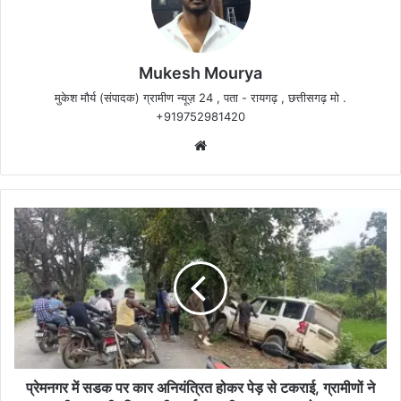
Mukesh Mourya
मुकेश मौर्य (संपादक) ग्रामीण न्यूज़ 24 , पता - रायगढ़ , छत्तीसगढ़ मो .
+919752981420
Website
प्रेमनगर
में
सडक
पर
कार
अनियंत्रित
होकर
पेड़
से
टकराई,
प्रेमनगर में सडक पर कार अनियंत्रित होकर पेड़ से टकराई, ग्रामीणों ने