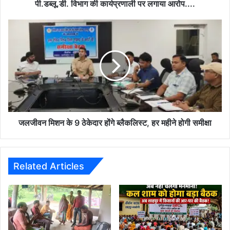
ग्रामीणों
पी.डब्लू.डी. विभाग की कार्यप्रणाली पर लगाया आरोप....
ने
पी.डब्लू.डी.
जलजीवन
विभाग
मिशन
की
के
कार्यप्रणाली
9
पर
ठेकेदार
लगाया
होंगे
आरोप....
ब्लैकलिस्ट,
हर
महीने
होगी
जलजीवन मिशन के 9 ठेकेदार होंगे ब्लैकलिस्ट, हर महीने होगी समीक्षा
समीक्षा
Related Articles