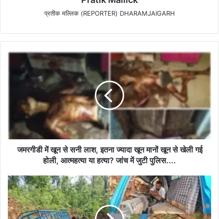
प्रतीक मल्लिक (REPORTER) DHARAMJAIGARH
जमरगीडी
में
खून
से
सनी
लाश,
इतना
ज्यादा
खून
मानों
जमरगीडी में खून से सनी लाश, इतना ज्यादा खून मानों खून से खेली गई
खून
होली, आत्महत्या या हत्या? जांच में जुटी पुलिस....
से
खेली
धरमजयगढ़-
गई
कापू
होली,
घाट
आत्महत्या
में