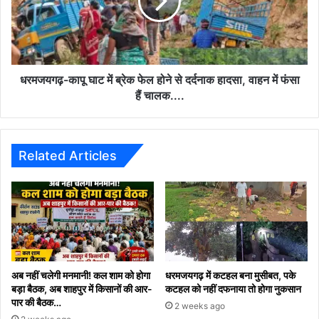
या
ब्रेक
हत्या?
फेल
जांच
होने
में
से
जुटी
दर्दनाक
पुलिस....
हादसा,
धरमजयगढ़-कापू घाट में ब्रेक फेल होने से दर्दनाक हादसा, वाहन में फंसा
वाहन
हैं चालक....
में
फंसा
हैं
चालक....
Related Articles
अब नहीं चलेगी मनमानी! कल शाम को होगा
धरमजयगढ़ में कटहल बना मुसीबत, पके
बड़ा बैठक, अब शाहपुर में किसानों की आर-
कटहल को नहीं दफनाया तो होगा नुकसान
पार की बैठक…
2 weeks ago