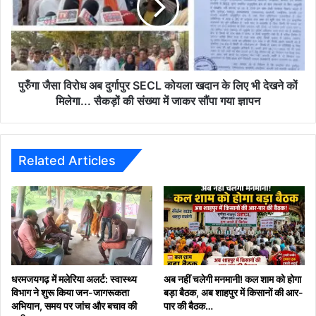
दुर्गापुर
SECL
कोयला
खदान
के
लिए
पुरुँगा जैसा विरोध अब दुर्गापुर SECL कोयला खदान के लिए भी देखने कों
भी
मिलेगा... सैकड़ों की संख्या में जाकर सौंपा गया ज्ञापन
देखने
कों
मिलेगा...
सैकड़ों
Related Articles
की
संख्या
में
जाकर
सौंपा
गया
ज्ञापन
धरमजयगढ़ में मलेरिया अलर्ट: स्वास्थ्य
अब नहीं चलेगी मनमानी! कल शाम को होगा
विभाग ने शुरू किया जन-जागरूकता
बड़ा बैठक, अब शाहपुर में किसानों की आर-
अभियान, समय पर जांच और बचाव की
पार की बैठक…