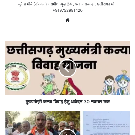
मुकेश मौर्य (संपादक) ग्रामीण न्यूज़ 24 , पता - रायगढ़ , छत्तीसगढ़ मो .
+919752981420
Website
मुख्यमंत्री
कन्या
विवाह
हेतु
आवेदन
30
नवम्बर
तक
मुख्यमंत्री कन्या विवाह हेतु आवेदन 30 नवम्बर तक
पुरुँगा
जैसा
विरोध
अब