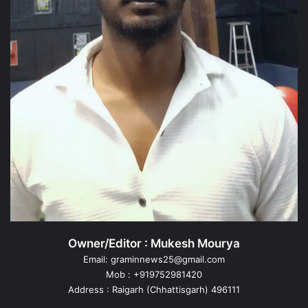
Owner/Editor : Mukesh Mourya
Email: graminnews25@gmail.com
Mob : +919752981420
Address : Raigarh (Chhattisgarh) 496111