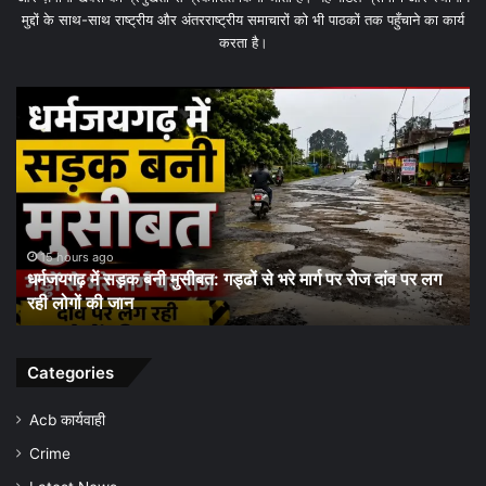
मुद्दों के साथ-साथ राष्ट्रीय और अंतरराष्ट्रीय समाचारों को भी पाठकों तक पहुँचाने का कार्य
करता है।
धरमजयगढ़
में
मलेरिया
अलर्ट:
स्वास्थ्य
विभाग
ने
शुरू
1 day ago
र रोज दांव पर लग
धरमजयगढ़ में मलेरिया अलर्ट: स्वास्थ्य विभाग ने शुरू किया
किया
जागरूकता अभियान, समय पर जांच और बचाव की अपील
जन-
जागरूकता
अभियान,
समय
Categories
पर
जांच
Acb कार्यवाही
और
Crime
बचाव
की