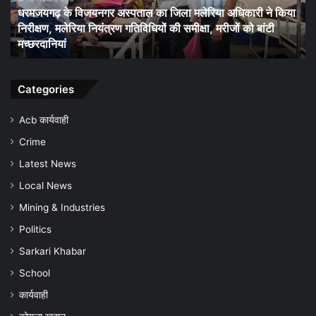
िला मलेरिया अधिकारी ने किया
का
18 hours ago
की समीक्षा, मरीजों को बांटी
धरमजयगढ़ के सिथरा के स्कूल में पीने का प
पानी
प्यास बुझा रहे बच्चे… बीईओ कब देंगे ध्यान…
नहीं,
सड़क
पार
कर
Categories
प्यास
बुझा
Acb कार्यवाही
रहे
Crime
बच्चे…
बीईओ
Latest News
कब
Local News
देंगे
ध्यान…
Mining & Industries
Politics
Sarkari Khabar
School
कार्यवाही