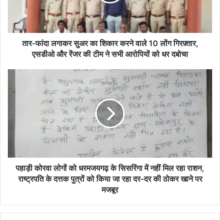
शिकार
करने
वाले
10
लोंग
तार-फांदा लगाकर सुअर का शिकार करने वाले 10 लोंग गिरफ़्तार,
गिरफ़्तार,
एसडीओ और रेंजर की टीम ने सभी आरोपियों को धर दबोचा
एसडीओ
और
पहाड़ी
रेंजर
कोरवा
की
लोगों
टीम
को
ने
धरमजयगढ़
सभी
के
आरोपियों
सिसरिंगा
को
में
धर
नहीं
दबोचा
मिल
पहाड़ी कोरवा लोगों को धरमजयगढ़ के सिसरिंगा में नहीं मिल रहा राशन,
रहा
राष्ट्रपति के दत्तक पुत्रों को किया जा रहा दर-दर की ठोकर खाने पर
राशन,
मजबूर
राष्ट्रपति
के
दत्तक