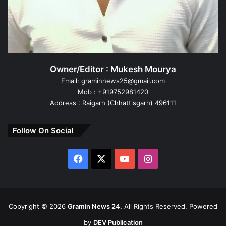
Owner/Editor : Mukesh Mourya
Email: graminnews25@gmail.com
Mob : +919752981420
Address : Raigarh (Chhattisgarh) 496111
Follow On Social
Facebook
X
YouTube
Instagram
Copyright ©
2026
Gramin News 24.
All Rights Reserved. Powered
by
DEV Publication