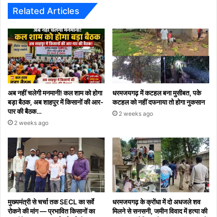
पुत्रों
Related Articles
को
किया
जा
रहा
दर-
दर
की
ठोकर
अब नहीं चलेगी मनमानी! कल शाम को होगा
धरमजयगढ़ में कटहल बना मुसीबत, पके
खाने
बड़ा बैठक, अब शाहपुर में किसानों की आर-
कटहल को नहीं दफनाया तो होगा नुकसान
पर
पार की बैठक…
2 weeks ago
मजबूर
2 weeks ago
मुख्यमंत्री से चर्चा तक SECL का सर्वे
धरमजयगढ़ के क्रोंधा में दो अधजले शव
रोकने की मांग — प्रभावित किसानों का
मिलने से सनसनी, जमीन विवाद में हत्या की