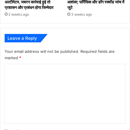
अल्टीमेटम, जबरन कार्रवाई हुई तो
आशंका; फॉरेंसिक और डॉग स्क्वॉड जांच में
प्रशासन और प्रबंधन होगा जिम्मेदार
जुटे
2 weeks ago
3 weeks ago
Leave a Reply
Your email address will not be published.
Required fields are
marked
*
C
o
m
m
e
n
t
*