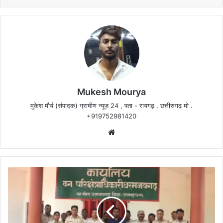
Mukesh Mourya
मुकेश मौर्य (संपादक) ग्रामीण न्यूज़ 24 , पता - रायगढ़ , छत्तीसगढ़ मो .
+919752981420
Website
तार-
फांदा
लगाकर
सुअर
का