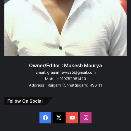
Owner/Editor : Mukesh Mourya
Email: graminnews25@gmail.com
Mob : +919752981420
Address : Raigarh (Chhattisgarh) 496111
Follow On Social
Facebook
X
YouTube
Instagram