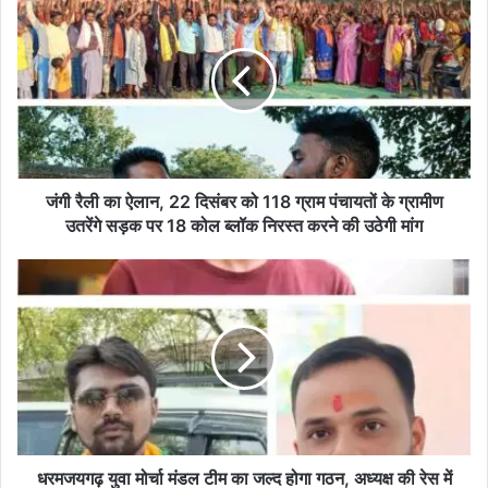
रैली
का
ऐलान,
22
दिसंबर
को
118
ग्राम
पंचायतों
जंगी रैली का ऐलान, 22 दिसंबर को 118 ग्राम पंचायतों के ग्रामीण
के
उतरेंगे सड़क पर 18 कोल ब्लॉक निरस्त करने की उठेगी मांग
ग्रामीण
उतरेंगे
धरमजयगढ़
सड़क
युवा
पर
मोर्चा
18
मंडल
कोल
टीम
ब्लॉक
का
निरस्त
जल्द
करने
होगा
की
गठन,
उठेगी
अध्यक्ष
धरमजयगढ़ युवा मोर्चा मंडल टीम का जल्द होगा गठन, अध्यक्ष की रेस में