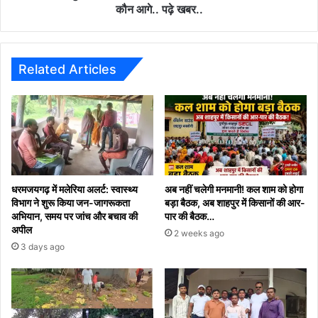
मांग
की
कौन आगे.. पढ़े खबर..
रेस
में
कौन
आगे..
Related Articles
पढ़े
खबर..
धरमजयगढ़ में मलेरिया अलर्ट: स्वास्थ्य
अब नहीं चलेगी मनमानी! कल शाम को होगा
विभाग ने शुरू किया जन-जागरूकता
बड़ा बैठक, अब शाहपुर में किसानों की आर-
अभियान, समय पर जांच और बचाव की
पार की बैठक…
अपील
2 weeks ago
3 days ago