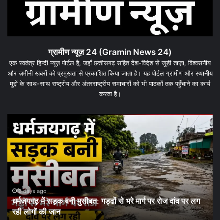
ग्रामीण न्यूज़ 24 (Gramin News 24)
एक स्वतंत्र हिन्दी न्यूज़ पोर्टल है, जहाँ छत्तीसगढ़ सहित देश-विदेश से जुड़ी ताज़ा, विश्वसनीय
और ज़मीनी खबरों को प्रमुखता से प्रकाशित किया जाता है। यह पोर्टल ग्रामीण और स्थानीय
मुद्दों के साथ-साथ राष्ट्रीय और अंतरराष्ट्रीय समाचारों को भी पाठकों तक पहुँचाने का कार्य
करता है।
यगढ़
धरमजयगढ़
में
क
मलेरिया
अलर्ट:
बत:
स्वास्थ्य
विभाग
ने
शुरू
2 days ago
3 day
्मजयगढ़ में सड़क बनी मुसीबत: गड्ढों से भरे मार्ग पर रोज दांव पर लग
धरमजयगढ
किया
ी लोगों की जान
जागरूक
जन-