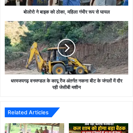
से
घायल
बोलोरो ने बाइक को ठोका, महिला गंभीर रूप से घायल
धरमजयगढ़
वनमण्डल
के
कापू
रेंज
अंतर्गत
नकना
बीट
के
जंगलों
धरमजयगढ़ वनमण्डल के कापू रेंज अंतर्गत नकना बीट के जंगलों में दौर
में
रही जेसीबी मशीन
दौर
रही
जेसीबी
मशीन
Related Articles