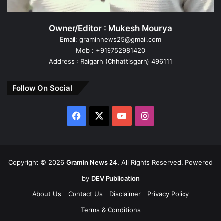
Owner/Editor : Mukesh Mourya
Email: graminnews25@gmail.com
Mob : +919752981420
Address : Raigarh (Chhattisgarh) 496111
Follow On Social
Facebook
X
YouTube
Instagram
Copyright ©
2026
Gramin News 24.
All Rights Reserved. Powered
by
DEV Publication
About Us
Contact Us
Disclaimer
Privacy Policy
Terms & Conditions