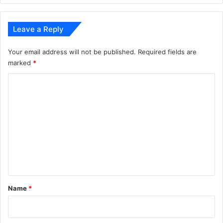
Leave a Reply
Your email address will not be published.
Required fields are
marked
*
C
o
m
m
e
n
t
*
Name
*