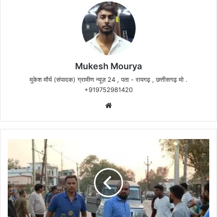
Mukesh Mourya
मुकेश मौर्य (संपादक) ग्रामीण न्यूज़ 24 , पता - रायगढ़ , छत्तीसगढ़ मो .
+919752981420
Website
बोलोरो
ने
बाइक
को
ठोका,
महिला
गंभीर
रूप