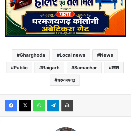
Gharghoda
Local news
News
Public
Raigarh
Samachar
छाल
धरमजयगढ़
Facebook
X
WhatsApp
Telegram
Print