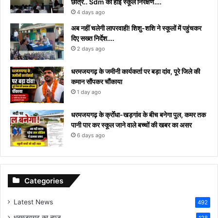
छात्र.. Sdm का हाई स्कूल निरक्षण….
4 days ago
अब नहीं चलेगी लापरवाही! शिशु-शशि ने स्कूलों में पहुंचकर
दिए सख्त निर्देश….
2 days ago
धरमजयगढ़ के जमीनी कार्यकर्ता पर बड़ा दांव, पूरे जिले की
कमान सौंपकर चौंकाया
1 day ago
धरमजयगढ़ के क्रोँधा-खड़गांव ​के बीच बनेगा पुल, कमर तक
पानी पार कर स्कूल जाने वाले बच्चों की खबर का असर​
6 days ago
Categories
Latest News
492
धरमजयगढ़ का न्यूज़