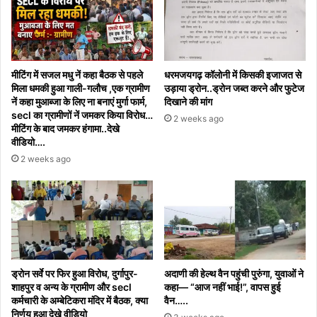
मीटिंग में सजल मधु नें कहा बैठक से पहले
धरमजयगढ़ कॉलोनी में किसकी इजाजत से
मिला धमकी हुआ गाली-गलौच ,एक ग्रामीण
उड़ाया ड्रोन..ड्रोन जब्त करने और फुटेज
नें कहा मुआब्जा के लिए ना बनाएं मुर्गा फार्म,
दिखाने की मांग
secl का ग्रामीणों नें जमकर किया विरोध…
2 weeks ago
मीटिंग के बाद जमकर हंगामा..देखे
वीडियो….
2 weeks ago
ड्रोन सर्वे पर फिर हुआ विरोध, दुर्गापुर-
अदाणी की हेल्थ वैन पहुंची पुरुंगा, युवाओं ने
शाहपुर व अन्य के ग्रामीण और secl
कहा— “आज नहीं भाई!”, वापस हुई
कर्मचारी के अम्बेटिकरा मंदिर में बैठक, क्या
वैन…..
निर्णय हुआ देखे वीडियो