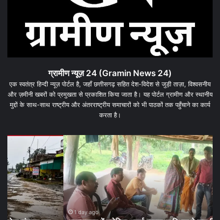
ग्रामीण न्यूज़ 24 (Gramin News 24)
एक स्वतंत्र हिन्दी न्यूज़ पोर्टल है, जहाँ छत्तीसगढ़ सहित देश-विदेश से जुड़ी ताज़ा, विश्वसनीय
और ज़मीनी खबरों को प्रमुखता से प्रकाशित किया जाता है। यह पोर्टल ग्रामीण और स्थानीय
मुद्दों के साथ-साथ राष्ट्रीय और अंतरराष्ट्रीय समाचारों को भी पाठकों तक पहुँचाने का कार्य
करता है।
धरमजयगढ़
धर
में
के
मलेरिया
जम
अलर्ट:
कार्
स्वास्थ्य
पर
विभाग
बड़
ने
दांव
शुरू
पूरे
1 day ago