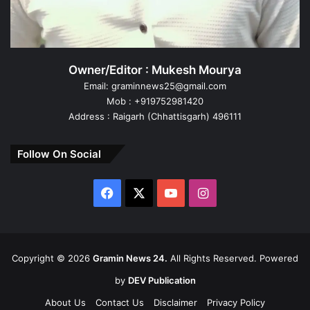
Owner/Editor : Mukesh Mourya
Email: graminnews25@gmail.com
Mob : +919752981420
Address : Raigarh (Chhattisgarh) 496111
Follow On Social
Facebook
X
YouTube
Instagram
Copyright ©
2026
Gramin News 24.
All Rights Reserved. Powered
by
DEV Publication
About Us
Contact Us
Disclaimer
Privacy Policy