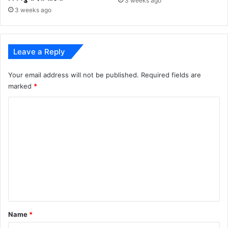
3 weeks ago
3 weeks ago
Leave a Reply
Your email address will not be published.
Required fields are
marked
*
C
o
m
m
e
n
t
*
Name
*