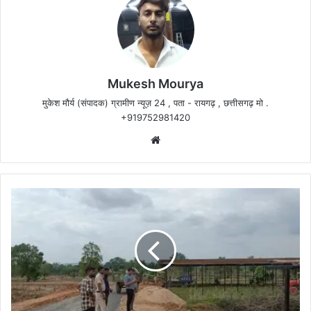
Mukesh Mourya
मुकेश मौर्य (संपादक) ग्रामीण न्यूज़ 24 , पता - रायगढ़ , छत्तीसगढ़ मो .
+919752981420
Website
धरमजयगढ़
के
Secl
प्रभावित
क्षेत्र
में
शेड
निर्माण
कार्य