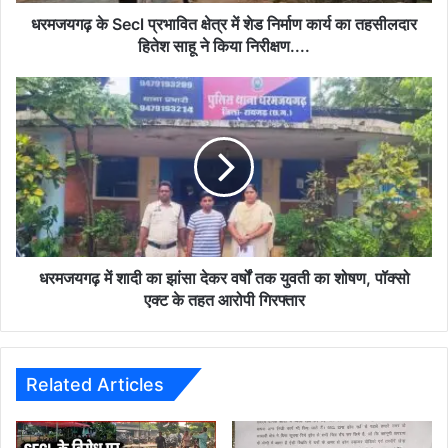
का
धरमजयगढ़ के Secl प्रभावित क्षेत्र में शेड निर्माण कार्य का तहसीलदार
तहसीलदार
हितेश साहू ने किया निरीक्षण....
हितेश
साहू
धरमजयगढ़
ने
में
किया
शादी
निरीक्षण....
का
झांसा
देकर
वर्षों
तक
युवती
का
धरमजयगढ़ में शादी का झांसा देकर वर्षों तक युवती का शोषण, पॉक्सो
शोषण,
एक्ट के तहत आरोपी गिरफ्तार
पॉक्सो
एक्ट
के
तहत
Related Articles
आरोपी
गिरफ्तार