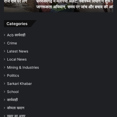
धरमजयगढ़ में मलेरिया अलर्ट: स्वास्थ्य विभाग ने शुरू किया जन-
किया
जिल
जागरूकता अभियान, समय पर जांच और बचाव की अपील
जन-
की
जागरूकता
कम
अभियान,
सौ
समय
चौं
Categories
पर
जांच
Acb कार्यवाही
और
Crime
बचाव
की
Latest News
अपील
Local News
Mining & Industries
Politics
Sarkari Khabar
School
कार्यवाही
कोयला खदान
खबर का असर