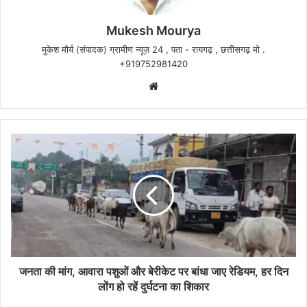
Mukesh Mourya
मुकेश मौर्य (संपादक) ग्रामीण न्यूज़ 24 , पता - रायगढ़ , छत्तीसगढ़ मो .
+919752981420
Website
जनता
की
मांग,
आवारा
पशुओं
और
बेरीकेट
पर
बांधा
जाए
जनता की मांग, आवारा पशुओं और बेरीकेट पर बांधा जाए रेडियम, हर दिन
रेडियम,
लोंग हो रहें दुर्घटना का शिकार
हर