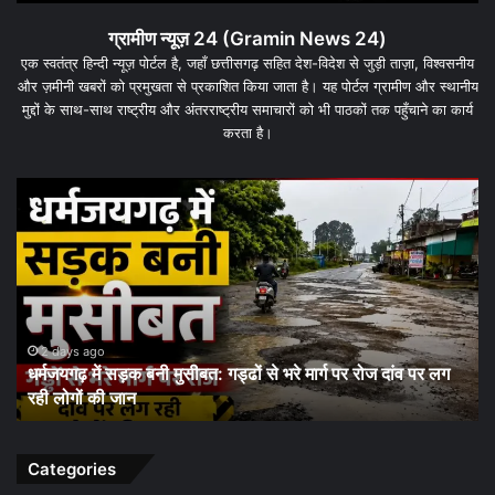
ग्रामीण न्यूज़ 24 (Gramin News 24)
एक स्वतंत्र हिन्दी न्यूज़ पोर्टल है, जहाँ छत्तीसगढ़ सहित देश-विदेश से जुड़ी ताज़ा, विश्वसनीय
और ज़मीनी खबरों को प्रमुखता से प्रकाशित किया जाता है। यह पोर्टल ग्रामीण और स्थानीय
मुद्दों के साथ-साथ राष्ट्रीय और अंतरराष्ट्रीय समाचारों को भी पाठकों तक पहुँचाने का कार्य
करता है।
धरमजयगढ़
धर
में
के
मलेरिया
जम
अलर्ट:
कार्
स्वास्थ्य
पर
विभाग
बड़
ने
दांव
शुरू
पूरे
3 days ago
धरमजयगढ़ में मलेरिया अलर्ट: स्वास्थ्य विभाग ने शुरू किया जन-
किया
जिल
जागरूकता अभियान, समय पर जांच और बचाव की अपील
जन-
की
जागरूकता
कम
अभियान,
सौ
समय
चौं
Categories
पर