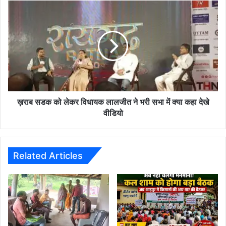
दिन
ख़राब
लोंग
सडक
हो
को
रहें
लेकर
दुर्घटना
विधायक
का
लालजीत
शिकार
ने
भरी
सभा
में
ख़राब सडक को लेकर विधायक लालजीत ने भरी सभा में क्या कहा देखे
क्या
वीडियो
कहा
देखे
वीडियो
Related Articles