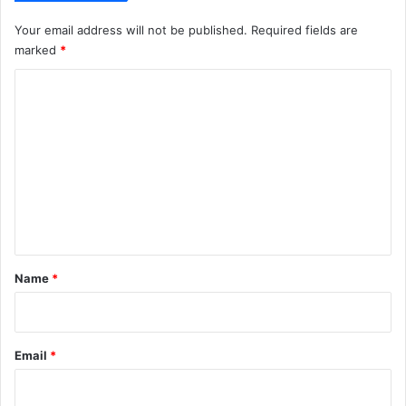
Your email address will not be published.
Required fields are
marked
*
C
o
m
m
e
n
t
*
Name
*
Email
*