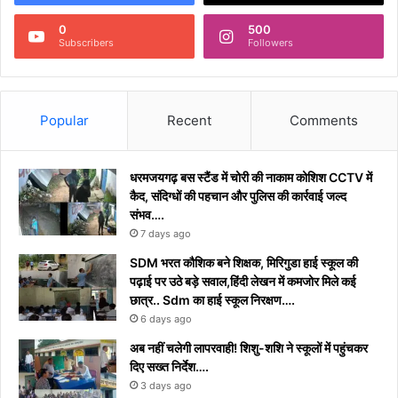
0
500
Subscribers
Followers
Popular
Recent
Comments
धरमजयगढ़ बस स्टैंड में चोरी की नाकाम कोशिश CCTV में
कैद, संदिग्धों की पहचान और पुलिस की कार्रवाई जल्द
संभव….
7 days ago
​SDM भरत कौशिक बने शिक्षक, मिरिगुडा हाई स्कूल की
पढ़ाई पर उठे बड़े सवाल,हिंदी लेखन में कमजोर मिले कई
छात्र.. Sdm का हाई स्कूल निरक्षण….
6 days ago
अब नहीं चलेगी लापरवाही! शिशु-शशि ने स्कूलों में पहुंचकर
दिए सख्त निर्देश….
3 days ago