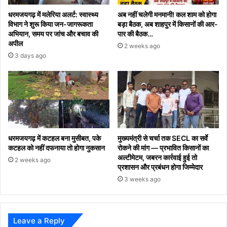
धरमजयगढ़ में मलेरिया अलर्ट: स्वास्थ्य
अब नहीं चलेगी मनमानी! कल शाम को होगा
विभाग ने शुरू किया जन-जागरूकता
बड़ा बैठक, अब शाहपुर में किसानों की आर-
अभियान, समय पर जांच और बचाव की
पार की बैठक…
अपील
2 weeks ago
3 days ago
धरमजयगढ़ में कटहल बना मुसीबत, पके
मुख्यमंत्री से चर्चा तक SECL का सर्वे
कटहल को नहीं दफनाया तो होगा नुकसान
रोकने की मांग — प्रभावित किसानों का
अल्टीमेटम, जबरन कार्रवाई हुई तो
2 weeks ago
प्रशासन और प्रबंधन होगा जिम्मेदार
3 weeks ago
Leave a Reply