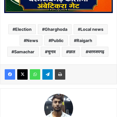
Election
Gharghoda
Local news
News
Public
Raigarh
Samachar
चुनाव
छाल
धरमजयगढ़
Facebook
X
WhatsApp
Telegram
Print