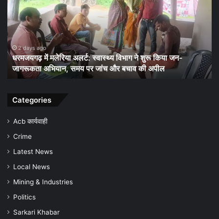
अलर्ट:
कार्
स्वास्थ्य
पर
विभाग
बड़
ने
दांव
शुरू
पूरे
2 days ago
धरमजयगढ़ में मलेरिया अलर्ट: स्वास्थ्य विभाग ने शुरू किया जन-
किया
जिल
जागरूकता अभियान, समय पर जांच और बचाव की अपील
जन-
की
जागरूकता
कम
अभियान,
सौ
समय
चौं
Categories
पर
जांच
Acb कार्यवाही
और
Crime
बचाव
की
Latest News
अपील
Local News
Mining & Industries
Politics
Sarkari Khabar