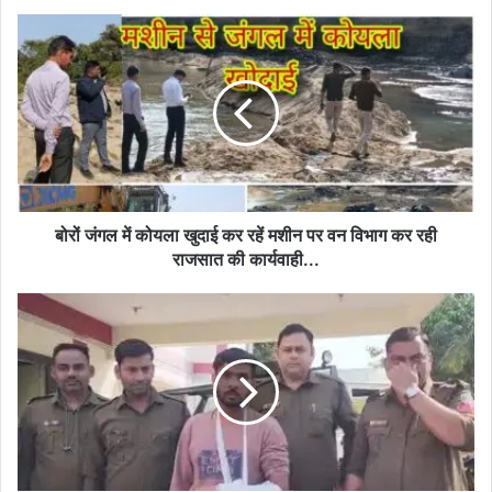
बोरों
जंगल
में
कोयला
खुदाई
कर
रहें
मशीन
पर
वन
बोरों जंगल में कोयला खुदाई कर रहें मशीन पर वन विभाग कर रही
विभाग
राजसात की कार्यवाही...
कर
रही
पुलिस
राजसात
वालों
की
के
कार्यवाही...
घर
ही
करूंगा
चोरी,
बदला
लेने