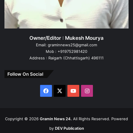
Owner/Editor : Mukesh Mourya
Email: graminnews25@gmail.com
Mob : +919752981420
Address : Raigarh (Chhattisgarh) 496111
Follow On Social
Facebook
X
YouTube
Instagram
Copyright ©
2026
Gramin News 24.
All Rights Reserved. Powered
by
DEV Publication