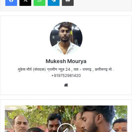
Mukesh Mourya
मुकेश मौर्य (संपादक) ग्रामीण न्यूज़ 24 , पता - रायगढ़ , छत्तीसगढ़ मो .
+919752981420
Website
जितने
के
बाद
ग्रामीण