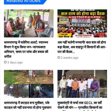
Related Articles
धरमजयगढ़ में मलेरिया अलर्ट: स्वास्थ्य
अब नहीं चलेगी मनमानी! कल शाम को होगा
विभाग ने शुरू किया जन-जागरूकता
बड़ा बैठक, अब शाहपुर में किसानों की आर-
अभियान, समय पर जांच और बचाव की
पार की बैठक…
अपील
2 weeks ago
3 days ago
धरमजयगढ़ में कटहल बना मुसीबत, पके
मुख्यमंत्री से चर्चा तक SECL का सर्वे
कटहल को नहीं दफनाया तो होगा नुकसान
रोकने की मांग — प्रभावित किसानों का