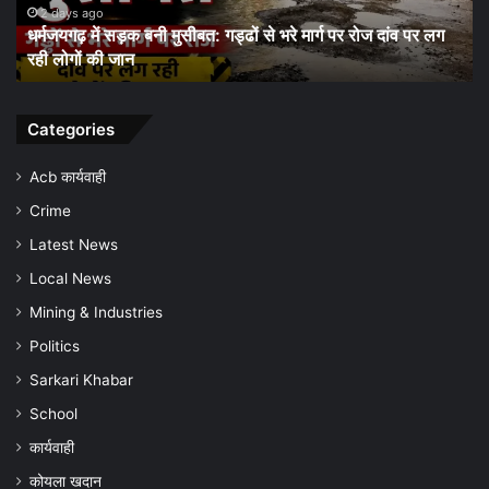
शुरू
3 days ago
ग पर रोज दांव पर लग
धरमजयगढ़ में मलेरिया अलर्ट: स्वास्थ्य विभाग ने शुरू क
किया
जागरूकता अभियान, समय पर जांच और बचाव की अपी
जन-
जागरूकता
अभियान,
समय
Categories
पर
जांच
Acb कार्यवाही
और
Crime
बचाव
की
Latest News
अपील
Local News
Mining & Industries
Politics
Sarkari Khabar
School
कार्यवाही
कोयला खदान