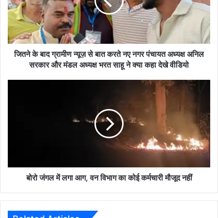
न्यूज़
से
बात
करते
नए
नगर
जितने के बाद ग्रामीण न्यूज़ से बात करते नए नगर पंचायत अध्यक्ष अनिल
पंचायत
सरकार और मंडल अध्यक्ष भरत साहू ने क्या कहा देखे वीडियो
अध्यक्ष
अनिल
बोरो
सरकार
जंगल
और
में
मंडल
लगा
अध्यक्ष
आग,
भरत
वन
साहू
विभाग
ने
का
क्या
कोई
कहा
कर्मचारी
बोरो जंगल में लगा आग, वन विभाग का कोई कर्मचारी मौजूद नहीं
देखे
मौजूद
वीडियो
नहीं