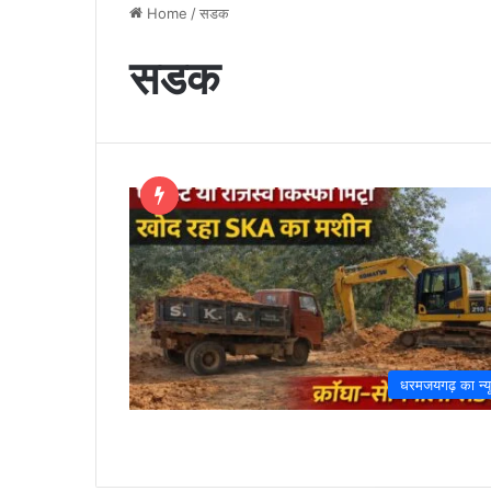
Home
/
सडक
सडक
धरमजयगढ़ का न्य