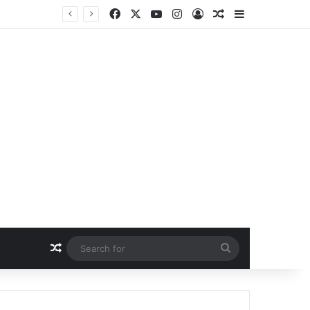
Facebook
X
YouTube
Instagram
Log In
Random Article
Sidebar
Random Article
Search
for