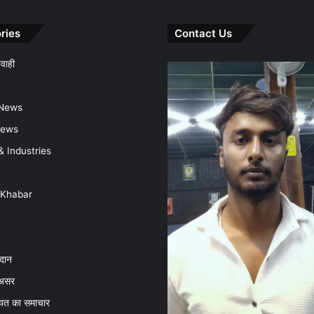
ries
Contact Us
वाही
 News
News
& Industries
 Khabar
दान
असर
धरमजयगढ़
चायत का समाचार
में