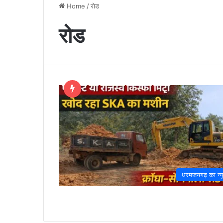
Home
/
रोड
रोड
धरमजयगढ़ का न्य