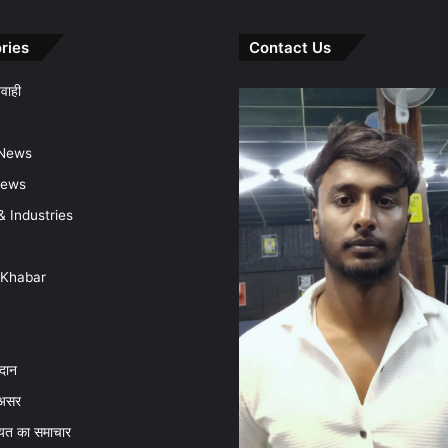
ries
Contact Us
वाही
 News
News
& Industries
 Khabar
दान
असर
धरमजयगढ़
अब
चायत का समाचार
े
नहीं