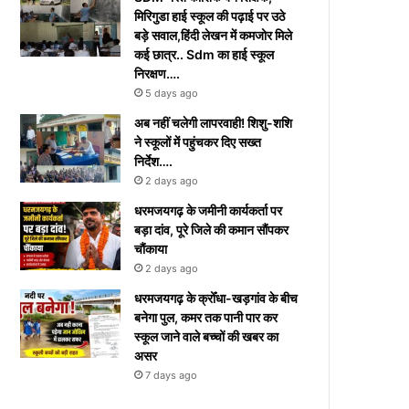
मिरिगुडा हाई स्कूल की पढ़ाई पर उठे
बड़े सवाल,हिंदी लेखन में कमजोर मिले
कई छात्र.. Sdm का हाई स्कूल
निरक्षण….
5 days ago
अब नहीं चलेगी लापरवाही! शिशु-शशि
ने स्कूलों में पहुंचकर दिए सख्त
निर्देश….
2 days ago
धरमजयगढ़ के जमीनी कार्यकर्ता पर
बड़ा दांव, पूरे जिले की कमान सौंपकर
चौंकाया
2 days ago
धरमजयगढ़ के क्रोँधा-खड़गांव ​के बीच
बनेगा पुल, कमर तक पानी पार कर
स्कूल जाने वाले बच्चों की खबर का
असर​
7 days ago