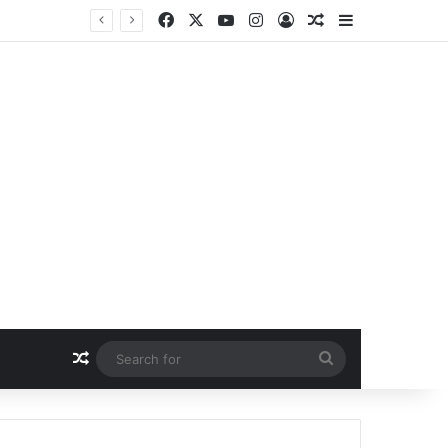
Facebook
X
YouTube
Instagram
Log In
Random Article
Sidebar
Random Article
Search
for