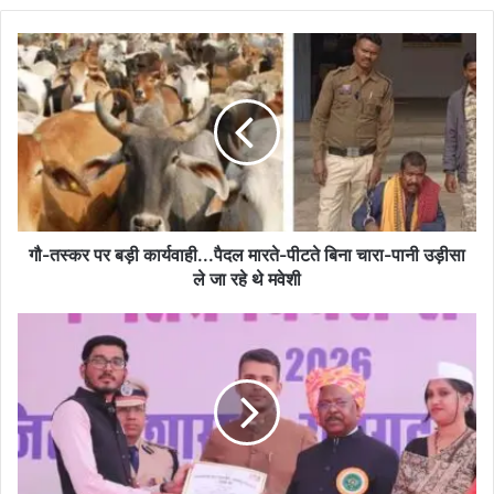
गौ-
तस्कर
पर
बड़ी
कार्यवाही...पैदल
मारते-
पीटते
बिना
चारा-
पानी
गौ-तस्कर पर बड़ी कार्यवाही...पैदल मारते-पीटते बिना चारा-पानी उड़ीसा
उड़ीसा
ले जा रहे थे मवेशी
ले
जा
उन्मेश
रहे
पटेल
थे
कापू
मवेशी
तहसीलदार
कों
कलेक्टर
नें
किया