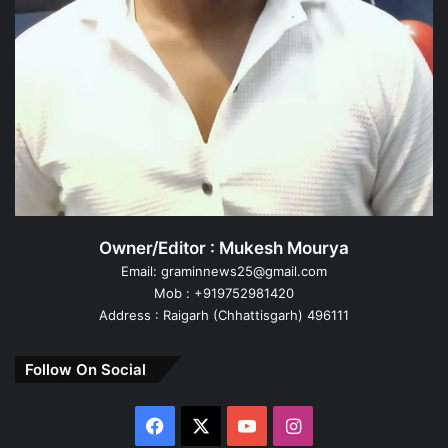
Owner/Editor : Mukesh Mourya
Email: graminnews25@gmail.com
Mob : +919752981420
Address : Raigarh (Chhattisgarh) 496111
Follow On Social
Facebook
X
YouTube
Instagram