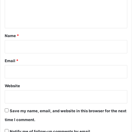
e
n
t
*
Name
*
Email
*
Website
Save my name, email, and website in this browser for the next
time I comment.
Notify me of follow-up comments by email.