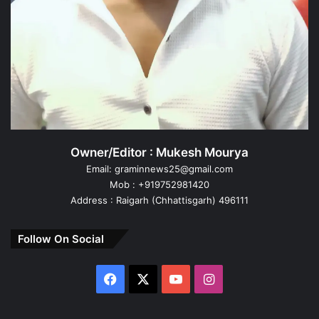
Owner/Editor : Mukesh Mourya
Email: graminnews25@gmail.com
Mob : +919752981420
Address : Raigarh (Chhattisgarh) 496111
Follow On Social
Facebook
X
YouTube
Instagram