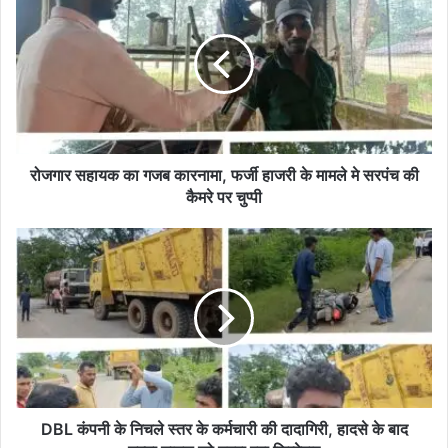
सहायक
का
गजब
कारनामा,
फर्जी
हाजरी
के
मामले
मे
रोजगार सहायक का गजब कारनामा, फर्जी हाजरी के मामले मे सरपंच की
सरपंच
कैमरे पर चुप्पी
की
कैमरे
DBL
पर
कंपनी
चुप्पी
के
निचले
स्तर
के
कर्मचारी
की
दादागिरी,
हादसे
DBL कंपनी के निचले स्तर के कर्मचारी की दादागिरी, हादसे के बाद
के