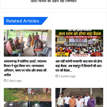
उल्टा घायल को ठहरा रहा जिम्मेदार
बाद
उल्टा
घायल
को
Related Articles
ठहरा
रहा
जिम्मेदार
धरमजयगढ़ में मलेरिया अलर्ट: स्वास्थ्य
अब नहीं चलेगी मनमानी! कल शाम को होगा
विभाग ने शुरू किया जन-जागरूकता
बड़ा बैठक, अब शाहपुर में किसानों की आर-
अभियान, समय पर जांच और बचाव की
पार की बैठक…
अपील
2 weeks ago
2 days ago