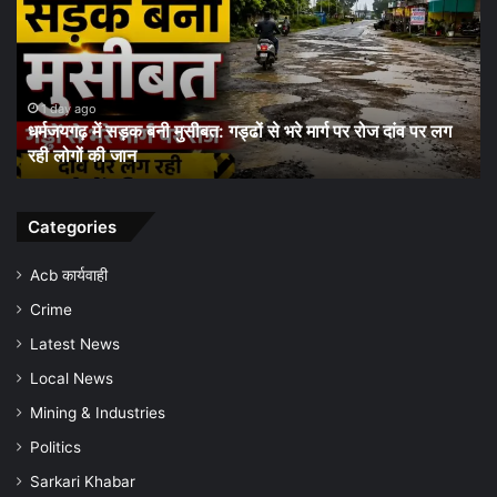
अलर्ट:
स्वास्थ्य
विभाग
ने
शुरू
2 days ago
ार्ग पर रोज दांव पर लग
धरमजयगढ़ में मलेरिया अलर्ट: स्वास्थ्य विभाग ने शुर
किया
जागरूकता अभियान, समय पर जांच और बचाव की 
जन-
जागरूकता
अभियान,
समय
Categories
पर
जांच
Acb कार्यवाही
और
Crime
बचाव
की
Latest News
अपील
Local News
Mining & Industries
Politics
Sarkari Khabar