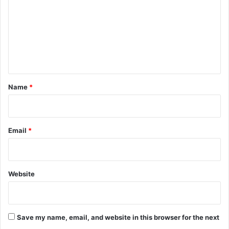
m
m
e
n
t
*
Name
*
Email
*
Website
Save my name, email, and website in this browser for the next