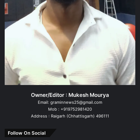
Owner/Editor : Mukesh Mourya
Email: graminnews25@gmail.com
Mob : +919752981420
Address : Raigarh (Chhattisgarh) 496111
Follow On Social