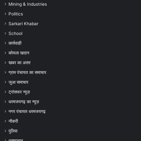
ध्यान…
छात
Mining & Industries
S
Politics
का
हाई
Sarkari Khabar
स्क
School
निर
कार्यवाही
कोयला खदान
खबर का असर
ग्राम पंचायत का समाचार
जुआ समाचार
ट्रांसफर न्यूज़
धरमजयगढ़ का न्यूज़
नगर पंचायत धरमजयगढ़
नौकरी
पुलिस
भ्रष्टाचार