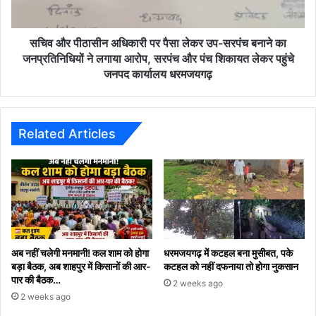
उप-
सरपंच
बनाने
सचिव और पीठासीन अधिकारी पर पैसा लेकर उप-सरपंच बनाने का
का
जनप्रतिनिधियों ने लगाया आरोप, सरपंच और पंच शिकायत लेकर पहुंचे
जनप्रतिनिधियों
जनपद कार्यालय धरमजयगढ़
ने
लगाया
आरोप,
सरपंच
Related Articles
और
पंच
शिकायत
लेकर
पहुंचे
जनपद
कार्यालय
धरमजयगढ़
अब नहीं चलेगी मनमानी! कल शाम को होगा
धरमजयगढ़ में कटहल बना मुसीबत, पके
बड़ा बैठक, अब शाहपुर में किसानों की आर-
कटहल को नहीं दफनाया तो होगा नुकसान
पार की बैठक…
2 weeks ago
2 weeks ago