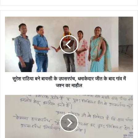
सुरेश
राठिया
बने
बायसी
के
उपसरपंच,
धमाकेदार
जीत
के
बाद
सुरेश राठिया बने बायसी के उपसरपंच, धमाकेदार जीत के बाद गांव में
गांव
जश्न का माहौल
में
जश्न
सचिव
का
और
माहौल
पीठासीन
अधिकारी
पर
पैसा
लेकर