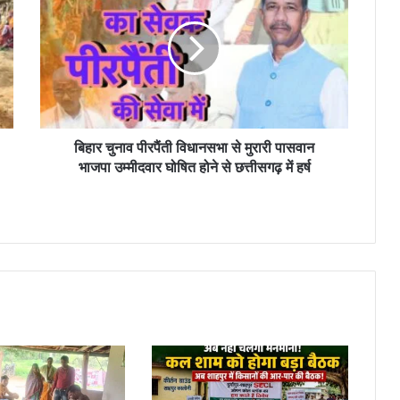
पीरपैंती
विधानसभा
से
मुरारी
पासवान
भाजपा
उम्मीदवार
घोषित
बिहार चुनाव पीरपैंती विधानसभा से मुरारी पासवान
होने
भाजपा उम्मीदवार घोषित होने से छत्तीसगढ़ में हर्ष
से
छत्तीसगढ़
में
हर्ष