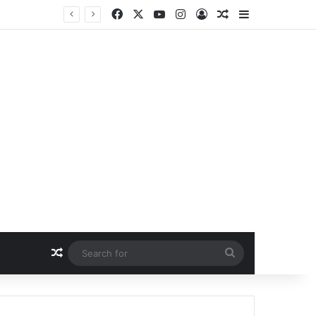
Facebook
X
YouTube
Instagram
Log In
Random Article
Sidebar
Random Article
Search
for