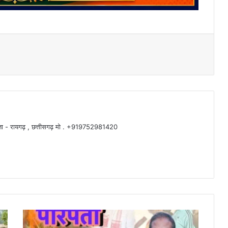
 , पता - रायगढ़ , छत्तीसगढ़ मो . +919752981420
बिहार
चुनाव