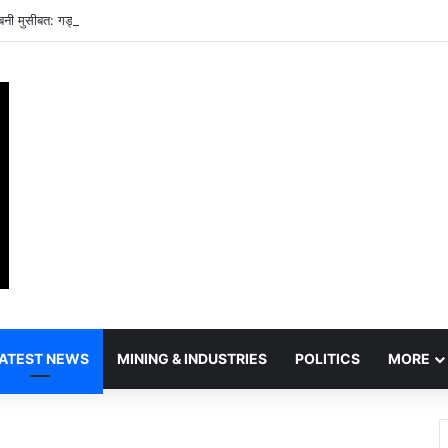
बनी मुसीबत: गड्ढों से भरे मार्ग पर रोज दांव पर लग रही लोगों की जान
ATEST NEWS
MINING & INDUSTRIES
POLITICS
MORE