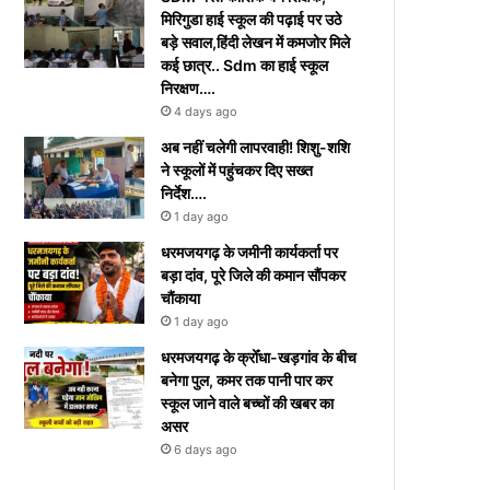
मिरिगुडा हाई स्कूल की पढ़ाई पर उठे
बड़े सवाल,हिंदी लेखन में कमजोर मिले
कई छात्र.. Sdm का हाई स्कूल
निरक्षण….
4 days ago
अब नहीं चलेगी लापरवाही! शिशु-शशि
ने स्कूलों में पहुंचकर दिए सख्त
निर्देश….
1 day ago
धरमजयगढ़ के जमीनी कार्यकर्ता पर
बड़ा दांव, पूरे जिले की कमान सौंपकर
चौंकाया
1 day ago
धरमजयगढ़ के क्रोँधा-खड़गांव ​के बीच
बनेगा पुल, कमर तक पानी पार कर
स्कूल जाने वाले बच्चों की खबर का
असर​
6 days ago