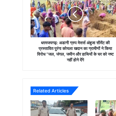
ग्रुप
मेसर्स
अंबुजा
सीमेंट
की
प्रस्तावित
पुरंगा
कोयला
धरमजयगढ़: अडानी ग्रुप मेसर्स अंबुजा सीमेंट की
खदान
प्रस्तावित पुरंगा कोयला खदान का ग्रामीणों ने किया
का
विरोध “जल, जंगल, जमीन और हाथियों के घर को नष्ट
ग्रामीणों
नहीं होने देंगे
ने
किया
विरोध
“जल,
जंगल,
Related Articles
जमीन
और
हाथियों
के
घर