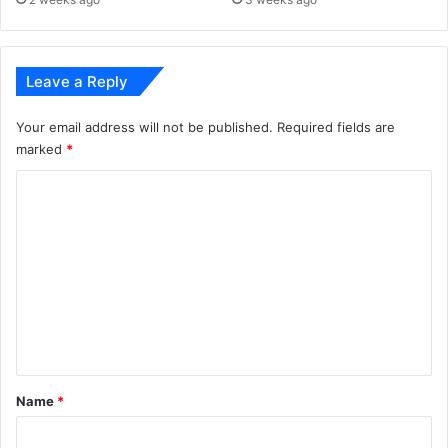
Leave a Reply
Your email address will not be published.
Required fields are
marked
*
C
o
m
m
e
n
t
*
Name
*