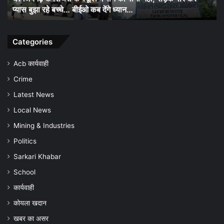
निरक्षण….
की
में
पढ़ाई
कैद
पर
संदि
उठे
की
Categories
बड़े
पह
सवाल,हिंदी
औ
Acb कार्यवाही
लेखन
पु
Crime
में
की
कमजोर
कार
Latest News
मिले
जल्
Local News
कई
सं
छात्र..
Mining & Industries
Sdm
Politics
का
हाई
Sarkari Khabar
स्कूल
School
निरक्षण….
कार्यवाही
कोयला खदान
खबर का असर