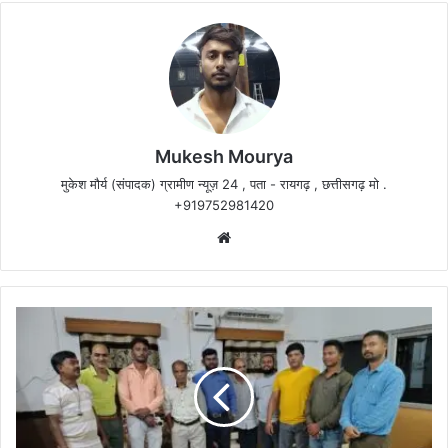
Mukesh Mourya
मुकेश मौर्य (संपादक) ग्रामीण न्यूज़ 24 , पता - रायगढ़ , छत्तीसगढ़ मो .
+919752981420
Website
धरमजयगढ़
प्रेस
क्लब
विधानसभा
टीम
का
चुनाव