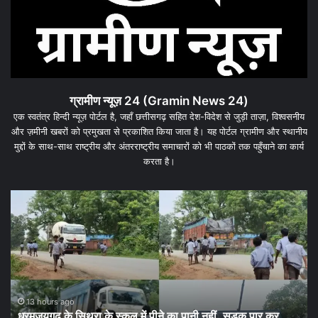
ग्रामीण न्यूज़ 24 (Gramin News 24)
एक स्वतंत्र हिन्दी न्यूज़ पोर्टल है, जहाँ छत्तीसगढ़ सहित देश-विदेश से जुड़ी ताज़ा, विश्वसनीय
और ज़मीनी खबरों को प्रमुखता से प्रकाशित किया जाता है। यह पोर्टल ग्रामीण और स्थानीय
मुद्दों के साथ-साथ राष्ट्रीय और अंतरराष्ट्रीय समाचारों को भी पाठकों तक पहुँचाने का कार्य
करता है।
धर
SDM
बस
भरत
स्टै
कौशिक
में
बने
चोर
शिक्षक,
की
मिरिगुडा
ना
3 days ago
​SDM भरत कौशिक बने शिक्षक, मिरिगुडा हाई स्कूल की पढ़ाई पर उठे
हाई
को
बड़े सवाल,हिंदी लेखन में कमजोर मिले कई छात्र.. Sdm का हाई स्कूल
स्कूल
C