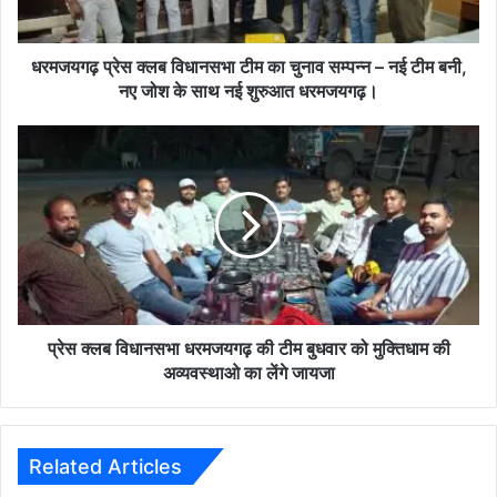
सम्पन्न
–
नई
धरमजयगढ़ प्रेस क्लब विधानसभा टीम का चुनाव सम्पन्न – नई टीम बनी,
टीम
नए जोश के साथ नई शुरुआत धरमजयगढ़।
बनी,
नए
प्रेस
जोश
क्लब
के
विधानसभा
साथ
धरमजयगढ़
नई
की
शुरुआत
टीम
धरमजयगढ़।
बुधवार
को
मुक्तिधाम
की
प्रेस क्लब विधानसभा धरमजयगढ़ की टीम बुधवार को मुक्तिधाम की
अव्यवस्थाओ
अव्यवस्थाओ का लेंगे जायजा
का
लेंगे
जायजा
Related Articles