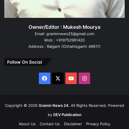
Owner/Editor : Mukesh Mourya
Email: graminnews25@gmail.com
Mob : +919752981420
Address : Raigarh (Chhattisgarh) 496111
Follow On Social
Facebook
X
YouTube
Instagram
Copyright ©
2026
Gramin News 24.
All Rights Reserved. Powered
by
DEV Publication
About Us
Contact Us
Disclaimer
Privacy Policy