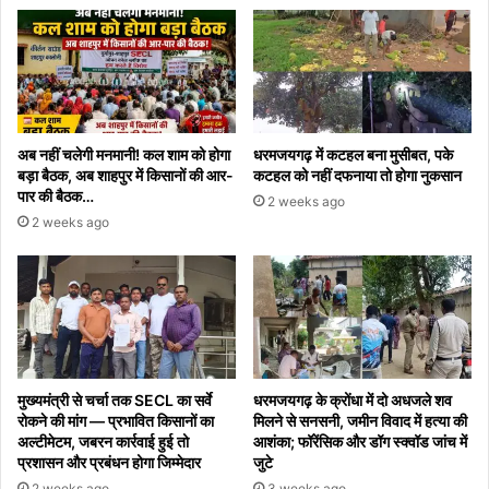
अब नहीं चलेगी मनमानी! कल शाम को होगा
धरमजयगढ़ में कटहल बना मुसीबत, पके
बड़ा बैठक, अब शाहपुर में किसानों की आर-
कटहल को नहीं दफनाया तो होगा नुकसान
पार की बैठक…
2 weeks ago
2 weeks ago
मुख्यमंत्री से चर्चा तक SECL का सर्वे
धरमजयगढ़ के क्रोंधा में दो अधजले शव
रोकने की मांग — प्रभावित किसानों का
मिलने से सनसनी, जमीन विवाद में हत्या की
अल्टीमेटम, जबरन कार्रवाई हुई तो
आशंका; फॉरेंसिक और डॉग स्क्वॉड जांच में
प्रशासन और प्रबंधन होगा जिम्मेदार
जुटे
2 weeks ago
3 weeks ago