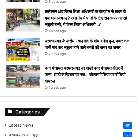
3 days ago
कलेक्टर और जिला शिक्षा अधिकारी के कंट्रोल से बाहर हो
गया धरमजयगढ़? खड़गांव में पानी के लिए सड़क पर आ रहे
स्कूली बच्चे, ये कैसा शिक्षा अधिकारी…?
1 week ago
धरमजयगढ़ के क्रोँधा-खड़गांव ​के बीच बनेगा पुल, कमर तक
पानी पार कर स्कूल जाने वाले बच्चों की खबर का असर​
4 days ago
नगर पंचायत धरमजयगढ़ का गाडी नगर पंचायत क्षेत्र में
फसा, ऑटो से खिचवाया गया… सोशल मिडिया पर वीडियो
वायरल
1 week ago
Categories
Latest News
491
धरमजयगढ़ का न्यूज़
126