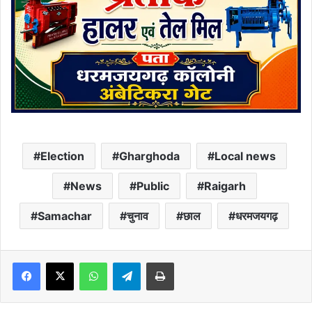
Election
Gharghoda
Local news
News
Public
Raigarh
Samachar
चुनाव
छाल
धरमजयगढ़
Facebook
X
WhatsApp
Telegram
Print