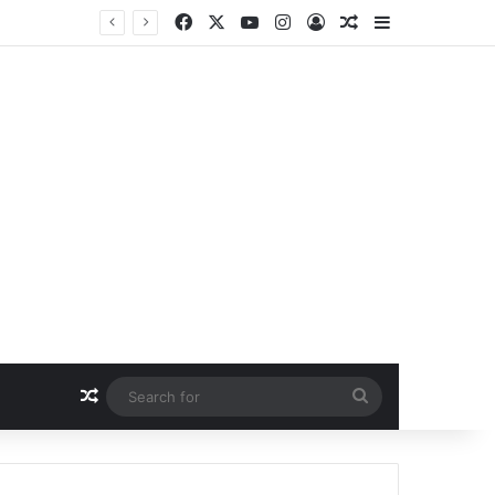
Facebook
X
YouTube
Instagram
Log In
Random Article
Sidebar
Random Article
Search
for