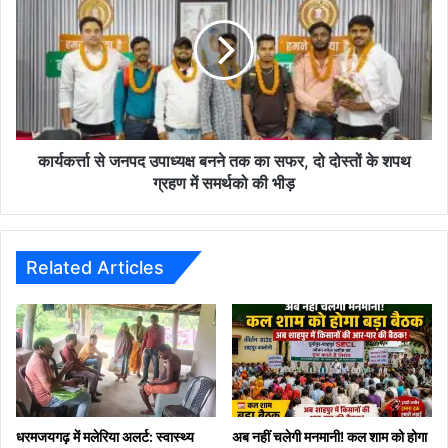
मरीज
जनपद
बाहर
उपाध्यक्ष
बैठने
बनने
को
तक
मजबूर
का
सफर,
दो
दोस्तों
कार्यकर्त्ता से जनपद उपाध्यक्ष बनने तक का सफर, दो दोस्तों के शपथ
के
ग्रहण में समर्थको की भीड़
शपथ
ग्रहण
में
समर्थको
Related Articles
की
भीड़
धरमजयगढ़ में मलेरिया अलर्ट: स्वास्थ्य
अब नहीं चलेगी मनमानी! कल शाम को होगा