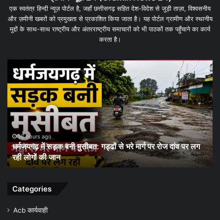
एक स्वतंत्र हिन्दी न्यूज़ पोर्टल है, जहाँ छत्तीसगढ़ सहित देश-विदेश से जुड़ी ताज़ा, विश्वसनीय
और ज़मीनी खबरों को प्रमुखता से प्रकाशित किया जाता है। यह पोर्टल ग्रामीण और स्थानीय
मुद्दों के साथ-साथ राष्ट्रीय और अंतरराष्ट्रीय समाचारों को भी पाठकों तक पहुँचाने का कार्य
करता है।
धरमजयगढ़
धर
में
के
मलेरिया
जम
अलर्ट:
कार्
स्वास्थ्य
पर
विभाग
बड़
ने
दांव
शुरू
पूरे
1 day ago
धरमजयगढ़ में मलेरिया अलर्ट: स्वास्थ्य विभाग ने शुरू किया जन-
किया
जिल
जागरूकता अभियान, समय पर जांच और बचाव की अपील
जन-
की
जागरूकता
कम
अभियान,
सौ
समय
चौं
Categories
पर
जांच
Acb कार्यवाही
और