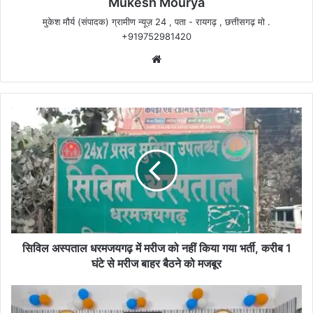
Mukesh Mourya
मुकेश मौर्य (संपादक) ग्रामीण न्यूज़ 24 , पता - रायगढ़ , छत्तीसगढ़ मो .
+919752981420
Website
सिविल
अस्पताल
धरमजयगढ़
में
मरीज
को
नहीं
किया
गया
भर्ती,
सिविल अस्पताल धरमजयगढ़ में मरीज को नहीं किया गया भर्ती, करीब 1
करीब
घंटे से मरीज बाहर बैठने को मजबूर
1
घंटे
कार्यकर्त्ता
से
से