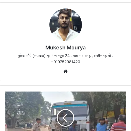
Mukesh Mourya
मुकेश मौर्य (संपादक) ग्रामीण न्यूज़ 24 , पता - रायगढ़ , छत्तीसगढ़ मो .
+919752981420
Website
छाल
थाना
से
सटे
नवापारा
प्रतिबंधित
मार्ग