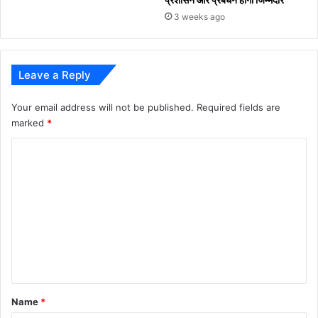
3 weeks ago
Leave a Reply
Your email address will not be published.
Required fields are
marked
*
C
o
m
m
e
n
t
*
Name
*