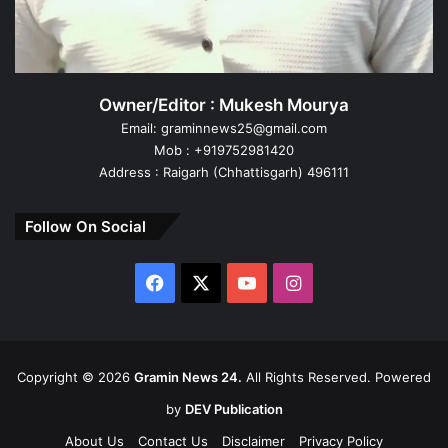
Owner/Editor : Mukesh Mourya
Email: graminnews25@gmail.com
Mob : +919752981420
Address : Raigarh (Chhattisgarh) 496111
Follow On Social
Facebook
X
YouTube
Instagram
Copyright ©
2026
Gramin News 24.
All Rights Reserved. Powered
by
DEV Publication
About Us
Contact Us
Disclaimer
Privacy Policy