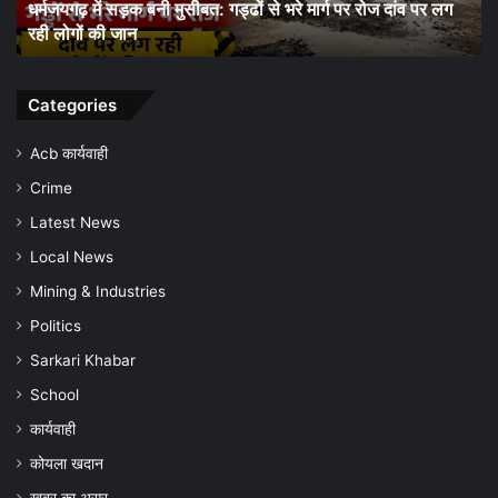
्मजयगढ़ में सड़क बनी मुसीबत: गड्ढों से भरे मार्ग पर रोज दांव पर लग
धरमजयगढ
किया
ी लोगों की जान
जागरूक
जन-
जागरूकता
अभियान,
समय
Categories
पर
जांच
Acb कार्यवाही
और
Crime
बचाव
की
Latest News
अपील
Local News
Mining & Industries
Politics
Sarkari Khabar
School
कार्यवाही
कोयला खदान
खबर का असर