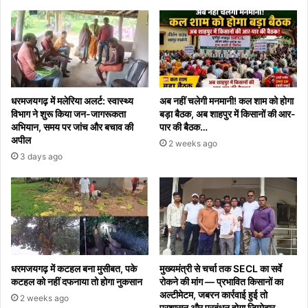
प्रभारी
का
तबदला...
धरमजयगढ़ में मलेरिया अलर्ट: स्वास्थ्य
अब नहीं चलेगी मनमानी! कल शाम को होगा
विभाग ने शुरू किया जन-जागरूकता
बड़ा बैठक, अब शाहपुर में किसानों की आर-
अभियान, समय पर जांच और बचाव की
पार की बैठक…
अपील
2 weeks ago
3 days ago
धरमजयगढ़ में कटहल बना मुसीबत, पके
मुख्यमंत्री से चर्चा तक SECL का सर्वे
कटहल को नहीं दफनाया तो होगा नुकसान
रोकने की मांग — प्रभावित किसानों का
अल्टीमेटम, जबरन कार्रवाई हुई तो
2 weeks ago
प्रशासन और प्रबंधन होगा जिम्मेदार