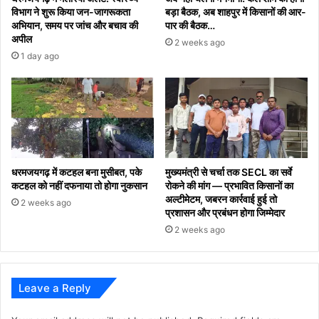
प्रदर्शनी
विभाग ने शुरू किया जन-जागरूकता
बड़ा बैठक, अब शाहपुर में किसानों की आर-
का
अभियान, समय पर जांच और बचाव की
पार की बैठक…
किया
अपील
2 weeks ago
अवलोकन
1 day ago
धरमजयगढ़ में कटहल बना मुसीबत, पके
मुख्यमंत्री से चर्चा तक SECL का सर्वे
कटहल को नहीं दफनाया तो होगा नुकसान
रोकने की मांग — प्रभावित किसानों का
अल्टीमेटम, जबरन कार्रवाई हुई तो
2 weeks ago
प्रशासन और प्रबंधन होगा जिम्मेदार
2 weeks ago
Leave a Reply