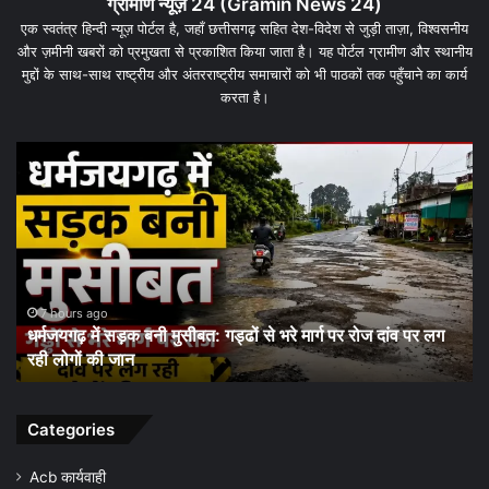
ग्रामीण न्यूज़ 24 (Gramin News 24)
एक स्वतंत्र हिन्दी न्यूज़ पोर्टल है, जहाँ छत्तीसगढ़ सहित देश-विदेश से जुड़ी ताज़ा, विश्वसनीय
और ज़मीनी खबरों को प्रमुखता से प्रकाशित किया जाता है। यह पोर्टल ग्रामीण और स्थानीय
मुद्दों के साथ-साथ राष्ट्रीय और अंतरराष्ट्रीय समाचारों को भी पाठकों तक पहुँचाने का कार्य
करता है।
धरमजयगढ़
धर
में
के
मलेरिया
जम
अलर्ट:
कार्
स्वास्थ्य
पर
विभाग
बड़
ने
दांव
शुरू
पूरे
1 day ago
धरमजयगढ़ में मलेरिया अलर्ट: स्वास्थ्य विभाग ने शुरू किया जन-
किया
जिल
जागरूकता अभियान, समय पर जांच और बचाव की अपील
जन-
की
जागरूकता
कम
अभियान,
सौ
समय
चौं
Categories
पर
जांच
Acb कार्यवाही