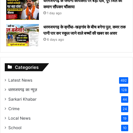
धरमजयगढ़ के जमीनी कार्यकर्ता पर बड़ा दांव, पूरे जिले की
कमान सौंपकर चौंकाया
1 day ago
धरमजयगढ़ के क्रोँधा-खड़गांव ​के बीच बनेगा पुल, कमर तक
पानी पार कर स्कूल जाने वाले बच्चों की खबर का असर​
6 days ago
Categories
Latest News
492
धरमजयगढ़ का न्यूज़
128
Sarkari Khabar
44
Crime
24
Local News
19
School
10