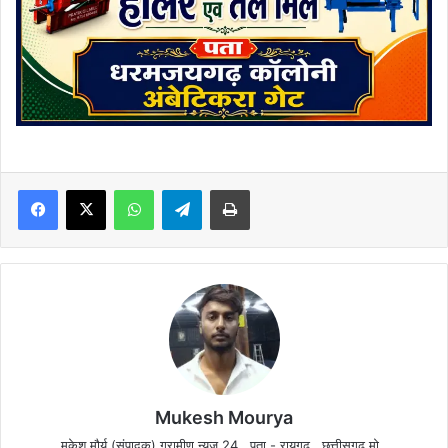
Facebook
X
WhatsApp
Telegram
Print
Mukesh Mourya
मुकेश मौर्य (संपादक) ग्रामीण न्यूज़ 24 , पता - रायगढ़ , छत्तीसगढ़ मो .