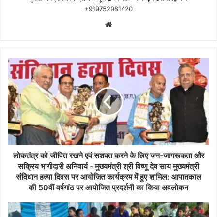
+919752981420
Website
लोकतंत्र
को
जीवित
रखने
एवं
सशक्त
करने
के
लिए
जन-
लोकतंत्र को जीवित रखने एवं सशक्त करने के लिए जन-जागरूकता और
जागरूकता
सक्रिय भागीदारी अनिवार्य - मुख्यमंत्री श्री विष्णु देव साय मुख्यमंत्री
और
संविधान हत्या दिवस पर आयोजित कार्यक्रम में हुए शामिल: आपातकाल
सक्रिय
की 50वीं वर्षगांठ पर आयोजित प्रदर्शनी का किया अवलोकन
भागीदारी
अनिवार्य
डी
-
ए