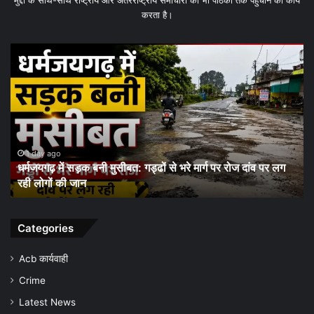
मुद्दों के साथ-साथ राष्ट्रीय और अंतरराष्ट्रीय समाचारों को भी पाठकों तक पहुँचाने का कार्य
करता है।
धरमजयगढ़
में
मलेरिया
अलर्ट:
स्वास्थ्य
विभाग
ने
शुरू
2 days ago
ोज दांव पर लग
धरमजयगढ़ में मलेरिया अलर्ट: स्वास्थ्य विभाग ने शुरू किया ज
किया
जागरूकता अभियान, समय पर जांच और बचाव की अपील
जन-
जागरूकता
अभियान,
समय
Categories
पर
जांच
Acb कार्यवाही
और
Crime
बचाव
की
Latest News