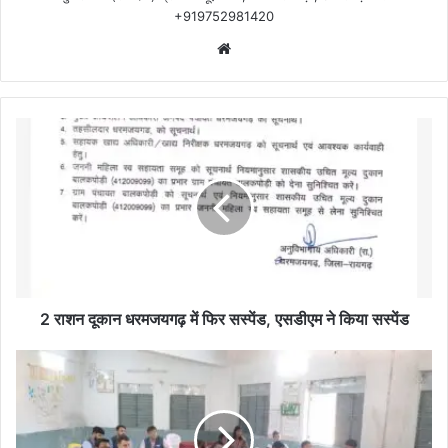
+919752981420
Website
2
राशन
दूकान
धरमजयगढ़
में
फिर
सस्पेंड,
एसडीएम
ने
किया
2 राशन दूकान धरमजयगढ़ में फिर सस्पेंड, एसडीएम ने किया सस्पेंड
सस्पेंड
Dav
स्कूल
धरमजयगढ़
में
2