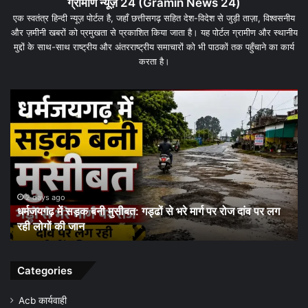
ग्रामीण न्यूज़ 24 (Gramin News 24)
एक स्वतंत्र हिन्दी न्यूज़ पोर्टल है, जहाँ छत्तीसगढ़ सहित देश-विदेश से जुड़ी ताज़ा, विश्वसनीय
और ज़मीनी खबरों को प्रमुखता से प्रकाशित किया जाता है। यह पोर्टल ग्रामीण और स्थानीय
मुद्दों के साथ-साथ राष्ट्रीय और अंतरराष्ट्रीय समाचारों को भी पाठकों तक पहुँचाने का कार्य
करता है।
धरमजयगढ़
में
मलेरिया
अलर्ट:
स्वास्थ्य
विभाग
ने
शुरू
2 days ago
ांव पर लग
धरमजयगढ़ में मलेरिया अलर्ट: स्वास्थ्य विभाग ने शुरू किया जन-
किया
जागरूकता अभियान, समय पर जांच और बचाव की अपील
जन-
जागरूकता
अभियान,
समय
Categories
पर
जांच
Acb कार्यवाही