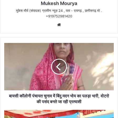
Mukesh Mourya
मुकेश मौर्य (संपादक) ग्रामीण न्यूज़ 24 , पता - रायगढ़ , छत्तीसगढ़ मो .
+919752981420
Website
बायसी
कॉलोनी
पंचायत
चुनाव
में
बिंदु
मदन
भोय
का
पलड़ा
बायसी कॉलोनी पंचायत चुनाव में बिंदु मदन भोय का पलड़ा भारी, वोटरो
भारी,
की पसंद बनते जा रही प्रत्याशी
वोटरो
की
पंचायत
पसंद
चुनाव