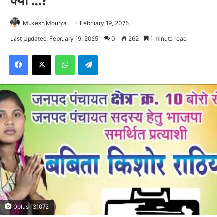
क्यों …?
Mukesh Mourya
February 19, 2025
Last Updated: February 19, 2025
0
262
1 minute read
Facebook
X
WhatsApp
Telegram
Oplus_131072