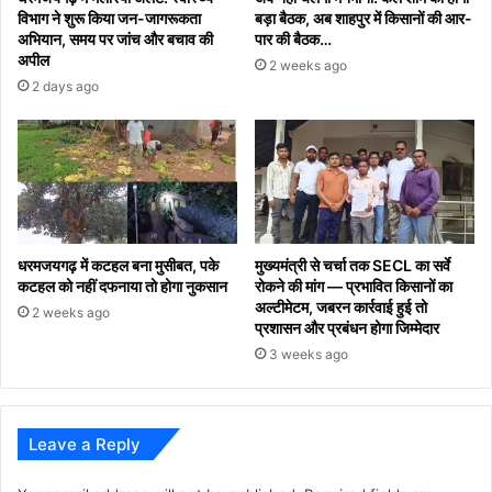
विभाग ने शुरू किया जन-जागरूकता
बड़ा बैठक, अब शाहपुर में किसानों की आर-
अभियान, समय पर जांच और बचाव की
पार की बैठक…
अपील
2 weeks ago
2 days ago
धरमजयगढ़ में कटहल बना मुसीबत, पके
मुख्यमंत्री से चर्चा तक SECL का सर्वे
कटहल को नहीं दफनाया तो होगा नुकसान
रोकने की मांग — प्रभावित किसानों का
अल्टीमेटम, जबरन कार्रवाई हुई तो
2 weeks ago
प्रशासन और प्रबंधन होगा जिम्मेदार
3 weeks ago
Leave a Reply