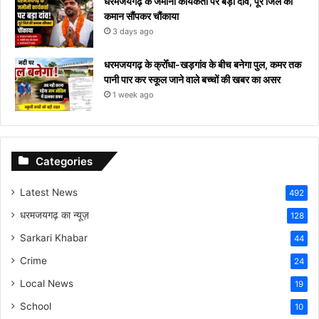
धरमजयगढ़ के जमीनी कार्यकर्ता पर बड़ा दांव, पूरे जिले की
कमान सौंपकर चौंकाया
3 days ago
धरमजयगढ़ के क्रोँधा-खड़गांव ​के बीच बनेगा पुल, कमर तक
पानी पार कर स्कूल जाने वाले बच्चों की खबर का असर​
1 week ago
Categories
Latest News
492
धरमजयगढ़ का न्यूज़
128
Sarkari Khabar
44
Crime
24
Local News
19
School
10