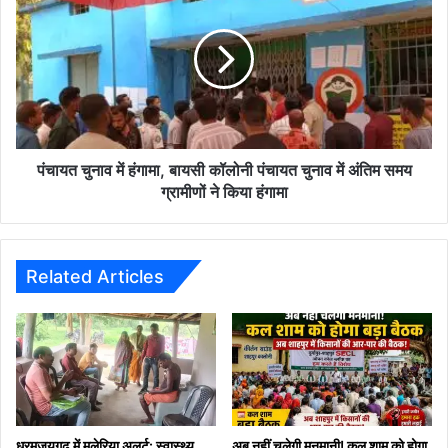
बनते
में
जा
हंगामा,
रही
बायसी
प्रत्याशी
कॉलोनी
पंचायत
चुनाव
में
अंतिम
पंचायत चुनाव में हंगामा, बायसी कॉलोनी पंचायत चुनाव में अंतिम समय
समय
ग्रामीणों ने किया हंगामा
ग्रामीणों
ने
किया
हंगामा
Related Articles
धरमजयगढ़ में मलेरिया अलर्ट: स्वास्थ्य
अब नहीं चलेगी मनमानी! कल शाम को होगा