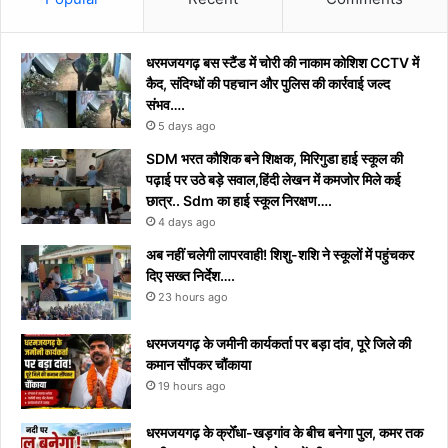
धरमजयगढ़ बस स्टैंड में चोरी की नाकाम कोशिश CCTV में
कैद, संदिग्धों की पहचान और पुलिस की कार्रवाई जल्द
संभव….
5 days ago
​SDM भरत कौशिक बने शिक्षक, मिरिगुडा हाई स्कूल की
पढ़ाई पर उठे बड़े सवाल,हिंदी लेखन में कमजोर मिले कई
छात्र.. Sdm का हाई स्कूल निरक्षण….
4 days ago
अब नहीं चलेगी लापरवाही! शिशु-शशि ने स्कूलों में पहुंचकर
दिए सख्त निर्देश….
23 hours ago
धरमजयगढ़ के जमीनी कार्यकर्ता पर बड़ा दांव, पूरे जिले की
कमान सौंपकर चौंकाया
19 hours ago
धरमजयगढ़ के क्रोँधा-खड़गांव ​के बीच बनेगा पुल, कमर तक