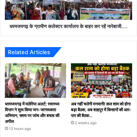
जानकारी
बाहर
कर
रहें
नारेबाजी....
धरमजयगढ़ के ग्रामीण कलेक्टर कार्यालय के बाहर कर रहें नारेबाजी....
Related Articles
धरमजयगढ़ में मलेरिया अलर्ट: स्वास्थ्य
अब नहीं चलेगी मनमानी! कल शाम को होगा
विभाग ने शुरू किया जन-जागरूकता
बड़ा बैठक, अब शाहपुर में किसानों की आर-
अभियान, समय पर जांच और बचाव की
पार की बैठक…
अपील
2 weeks ago
13 hours ago