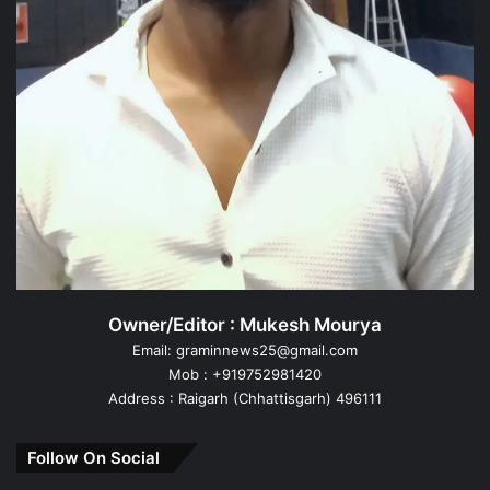
Owner/Editor : Mukesh Mourya
Email: graminnews25@gmail.com
Mob : +919752981420
Address : Raigarh (Chhattisgarh) 496111
Follow On Social