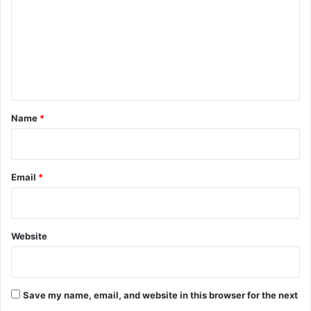
m
m
e
n
t
*
Name
*
Email
*
Website
Save my name, email, and website in this browser for the next