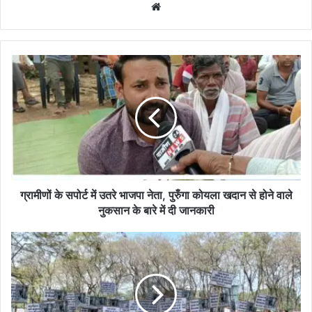
Website
ग्रामीणों
के
सपोर्ट
में
उतरे
भाजपा
नेता,
पुरुँगा
कोयला
खदान
ग्रामीणों के सपोर्ट में उतरे भाजपा नेता, पुरुँगा कोयला खदान से होने वाले
से
नुकसान के बारे में दी जानकारी
होने
वाले
धरमजयगढ़
नुकसान
के
के
ग्रामीण
बारे
कलेक्टर
में
कार्यालय
दी
के