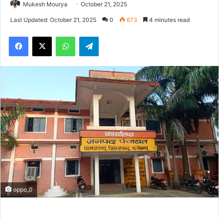
Mukesh Mourya
October 21, 2025
Last Updated: October 21, 2025
0
673
4 minutes read
Facebook
X
WhatsApp
Telegram
oppo_0