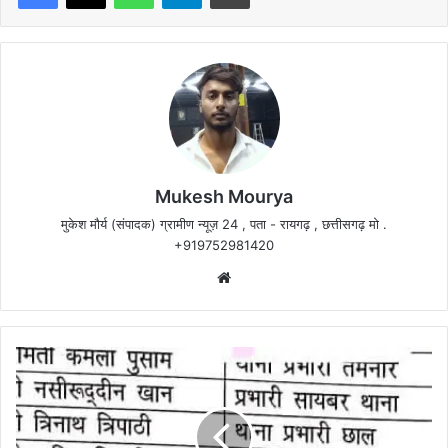
Mukesh Mourya
मुकेश मौर्य (संपादक) ग्रामीण न्यूज़ 24 , पता - रायगढ़ , छत्तीसगढ़ मो .
+919752981420
Website
छाल
थाना
प्रभारी
का
तबादला,