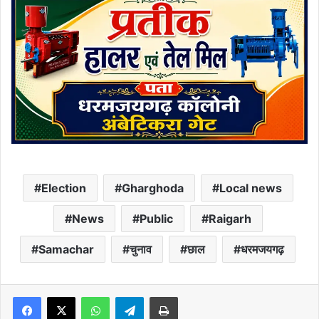
Election
Gharghoda
Local news
News
Public
Raigarh
Samachar
चुनाव
छाल
धरमजयगढ़
Facebook
X
WhatsApp
Telegram
Print