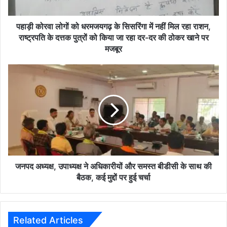
में
नहीं
मिल
पहाड़ी कोरवा लोगों को धरमजयगढ़ के सिसरिंगा में नहीं मिल रहा राशन,
रहा
राष्ट्रपति के दत्तक पुत्रों को किया जा रहा दर-दर की ठोकर खाने पर
राशन,
मजबूर
राष्ट्रपति
के
जनपद
दत्तक
अध्यक्ष,
पुत्रों
उपाध्यक्ष
को
ने
किया
अधिकारीयों
जा
और
रहा
समस्त
दर-
बीडीसी
दर
के
की
साथ
जनपद अध्यक्ष, उपाध्यक्ष ने अधिकारीयों और समस्त बीडीसी के साथ की
ठोकर
की
बैठक, कई मुद्दों पर हुई चर्चा
खाने
बैठक,
पर
कई
मजबूर
मुद्दों
पर
Related Articles