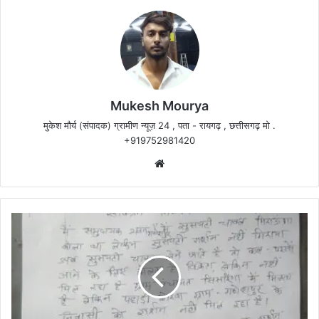
Mukesh Mourya
मुकेश मौर्य (संपादक) ग्रामीण न्यूज़ 24 , पता - रायगढ़ , छत्तीसगढ़ मो .
+919752981420
Website
पहाड़ी
कोरवा
लोगों
को
धरमजयगढ़
के
सिसरिंगा