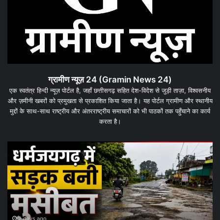
ग्रामीण न्यूज़ 24 (Gramin News 24)
एक स्वतंत्र हिन्दी न्यूज़ पोर्टल है, जहाँ छत्तीसगढ़ सहित देश-विदेश से जुड़ी ताज़ा, विश्वसनीय
और ज़मीनी खबरों को प्रमुखता से प्रकाशित किया जाता है। यह पोर्टल ग्रामीण और स्थानीय
मुद्दों के साथ-साथ राष्ट्रीय और अंतरराष्ट्रीय समाचारों को भी पाठकों तक पहुँचाने का कार्य
करता है।
धरमजयगढ़
धर
में
के
मलेरिया
जम
अलर्ट:
कार्
स्वास्थ्य
पर
विभाग
बड़
ने
दांव
शुरू
पूरे
3 days ago