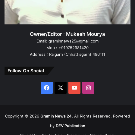
Owner/Editor : Mukesh Mourya
Email: graminnews25@gmail.com
Mob : +919752981420
Address : Raigarh (Chhattisgarh) 496111
Follow On Social
Facebook
X
YouTube
Instagram
Copyright ©
2026
Gramin News 24.
All Rights Reserved. Powered
by
DEV Publication