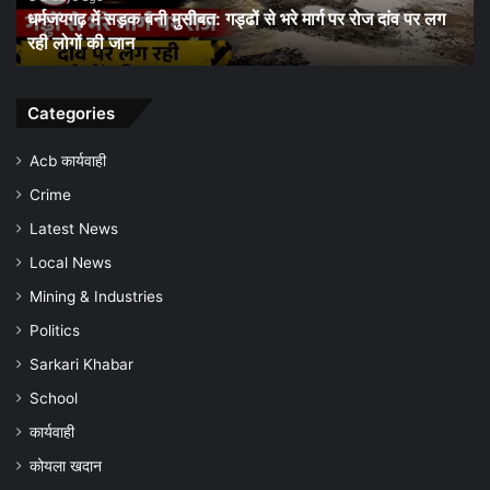
धरमजयगढ़ में मलेरिया अलर्ट: स्वास्थ्य विभाग ने शुरू किया जन-
किया
जिल
जागरूकता अभियान, समय पर जांच और बचाव की अपील
जन-
की
जागरूकता
कम
अभियान,
सौ
समय
चौं
Categories
पर
जांच
Acb कार्यवाही
और
Crime
बचाव
की
Latest News
अपील
Local News
Mining & Industries
Politics
Sarkari Khabar
School
कार्यवाही
कोयला खदान