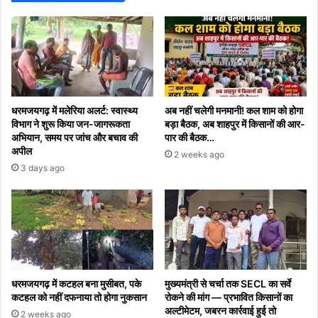
हुई
चर्चा
धरमजयगढ़ में मलेरिया अलर्ट: स्वास्थ्य
अब नहीं चलेगी मनमानी! कल शाम को होगा
विभाग ने शुरू किया जन-जागरूकता
बड़ा बैठक, अब शाहपुर में किसानों की आर-
अभियान, समय पर जांच और बचाव की
पार की बैठक…
अपील
2 weeks ago
3 days ago
धरमजयगढ़ में कटहल बना मुसीबत, पके
मुख्यमंत्री से चर्चा तक SECL का सर्वे
कटहल को नहीं दफनाया तो होगा नुकसान
रोकने की मांग — प्रभावित किसानों का
अल्टीमेटम, जबरन कार्रवाई हुई तो
2 weeks ago